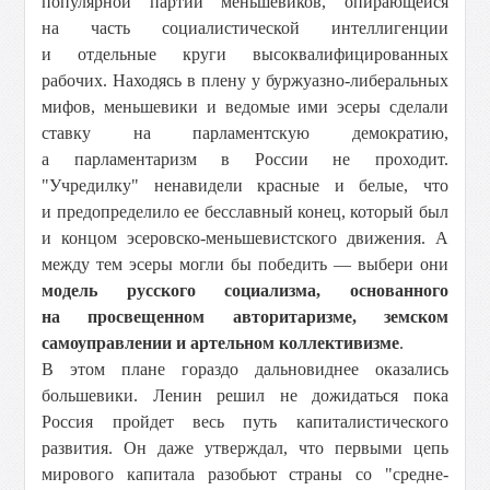
популярной партии меньшевиков, опирающейся
на часть социалистической интеллигенции
и отдельные круги высоквалифицированных
рабочих. Находясь в плену у буржуазно-либеральных
мифов, меньшевики и ведомые ими эсеры сделали
ставку на парламентскую демократию,
а парламентаризм в России не проходит.
"Учредилку" ненавидели красные и белые, что
и предопределило ее бесславный конец, который был
и концом эсеровско-меньшевистского движения. А
между тем эсеры могли бы победить — выбери они
модель русского социализма, основанного
на просвещенном авторитаризме, земском
самоуправлении и артельном коллективизме
.
В этом плане гораздо дальновиднее оказались
большевики. Ленин решил не дожидаться пока
Россия пройдет весь путь капиталистического
развития. Он даже утверждал, что первыми цепь
мирового капитала разобьют страны со "средне-