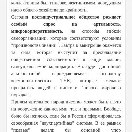
коллективизм был гиперколлективизмом, доводящим
идею общего хозяйства до крайности.
Сегодня
постиндустриальное общество рождает
особый спрос на артельность,
микрокорпоративность
, на способы гибкой
самоорганизации, которые соответствуют условиям
"производства знаний". Завтра в выигрыше окажется
та сила, которая выступит за преобладание
общественной собственности в виде малой,
самоуправляемой корпорации. Это будет достойной
альтернативой нарождающемуся господству
космополитических ТНК, которые желают
превратить людей в винтики "нового мирового
порядка".
Причем артельное народничество может быть взято
на вооружение как левыми, так и правыми. Вообще,
было бы неплохо, если бы в России сформировалась
своеобразная "двухпартийная" система. В ее рамках
"правые" делали бы основной упор