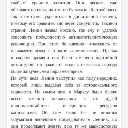
слабым" уровнем развития. Они, дескать, уже
обладают пролетариатом, но буржуазный строй здесь
так и не сумел укрепиться в достаточной степени,
поэтому его сравнительно легко сокрушить. Таковой
страной Ленин назвал Россию, где ему и удалось
совершить победоносную антикапиталистическую
революцию. При этом большевики отказались от
парламентаризма в пользу советовластия. Правда
в скором времени оно было заменено партийной
диктатурой, но даже эта модель оказалась гораздо
более живучей, чем парламентаризм.
По сути дела, Ленин выступил как полу-народник,
который лишь выдавал себя за ортодоксального
марксиста. На самом деле к Марксу были ближе
всего именно меньшевики с их идеей
полномасштабного исчерпания ресурсов
капитализма. Об этом было бы не лишним
задуматься нынешним последователям Ленина. Но
они продолжают жевать всю ту же марксистскую