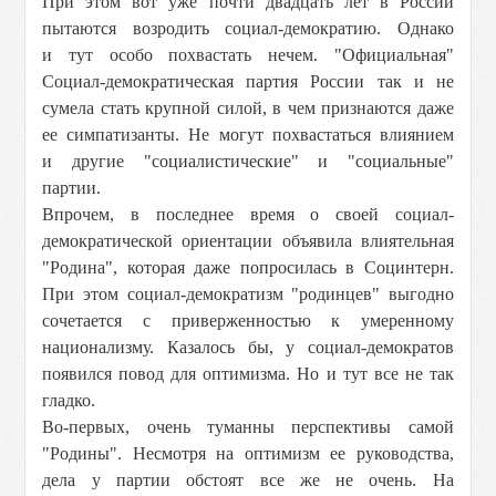
При этом вот уже почти двадцать лет в России
пытаются возродить социал-демократию. Однако
и тут особо похвастать нечем. "Официальная"
Социал-демократическая партия России так и не
сумела стать крупной силой, в чем признаются даже
ее симпатизанты. Не могут похвастаться влиянием
и другие "социалистические" и "социальные"
партии.
Впрочем, в последнее время о своей социал-
демократической ориентации объявила влиятельная
"Родина", которая даже попросилась в Социнтерн.
При этом социал-демократизм "родинцев" выгодно
сочетается с приверженностью к умеренному
национализму. Казалось бы, у социал-демократов
появился повод для оптимизма. Но и тут все не так
гладко.
Во-первых, очень туманны перспективы самой
"Родины". Несмотря на оптимизм ее руководства,
дела у партии обстоят все же не очень. На