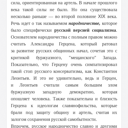
сила, ориентированная на артель. В начале прошлого
века такой силы не было. Но она существовала
несколько раньше — во второй половине
XIX
века.
Речь идет о так называемом
народничестве,
которое
было специфически
русской версией социализма
.
Основателем народничества с полным правом можно
считать Александра Герцена, который ратовал
за развитие русских общинных начал, сочетая это с
критикой буржуазного, "мещанского" Запада.
Показательно, что Герцену очень симпатизировал
такой стоп русского консерватизма, как Константин
Леонтьев. И это не удивительно, ведь и Герцен,
и Леонтьев считали самым большим злом
буржуазную западную демократию, которая
опошляет человека. Также показательна и близость
Герцена к идеологам славянофильства, которые
брали под защиту общину и артель, считая их
залогом сохранения русской самобытности.
Впрочем, русское народничество славно и другими