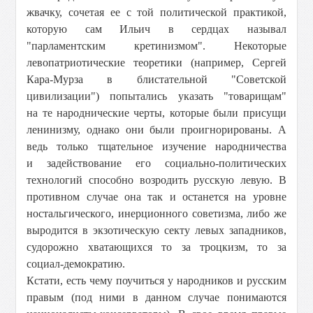
жвачку, сочетая ее с той политической практикой,
которую сам Ильич в сердцах называл
"парламентским кретинизмом". Некоторые
левопатриотические теоретики (например, Сергей
Кара-Мурза в блистательной "Советской
цивилизации") попытались указать "товарищам"
на те народнические черты, которые были присущи
ленинизму, однако они были проигнорированы. А
ведь только тщательное изучение народничества
и задействование его социально-политических
технологий способно возродить русскую левую. В
противном случае она так и останется на уровне
ностальгического, инерционного советизма, либо же
выродится в экзотическую секту левых западников,
судорожно хватающихся то за троцкизм, то за
социал-демократию.
Кстати, есть чему поучиться у народников и русским
правым (под ними в данном случае понимаются