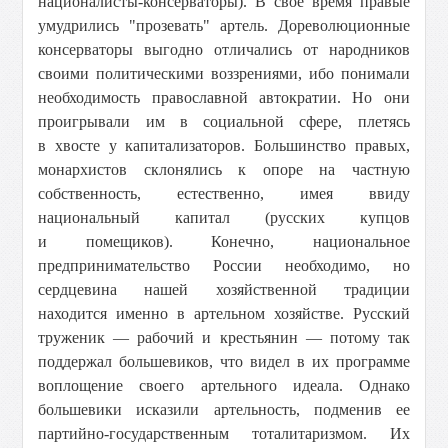
националисты-консерваторы). В свое время правые
умудрились "прозевать" артель. Дореволюционные
консерваторы выгодно отличались от народников
своими политическими воззрениями, ибо понимали
необходимость православной автократии. Но они
проигрывали им в социальной сфере, плетясь
в хвосте у капитализаторов. Большинство правых,
монархистов склонялись к опоре на частную
собственность, естественно, имея ввиду
национальный капитал (русских купцов
и помещиков). Конечно, национальное
предпринимательство России необходимо, но
сердцевина нашей хозяйственной традиции
находится именно в артельном хозяйстве. Русский
труженик — рабочий и крестьянин — потому так
поддержал большевиков, что видел в их программе
воплощение своего артельного идеала. Однако
большевики исказили артельность, подменив ее
партийно-государственным тоталитаризмом. Их