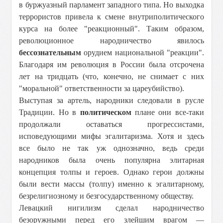
в буржуазный парламент западного типа. Но выходка
террористов привела к смене внутриполитического
курса на более "реакционный". Таким образом,
революционное народничество явилось
бессознательным
орудием национальной "реакции".
Благодаря им революция в России была отсрочена
лет на тридцать (что, конечно, не снимает с них
"моральной" ответственности за цареубийство).
Выступая за артель, народники следовали в русле
Традиции. Но в
политическом
плане они все-таки
продолжали оставаться прогрессистами,
исповедующими мифы эгалитаризма. Хотя и здесь
все было не так уж однозначно, ведь среди
народников была очень популярна элитарная
концепция толпы и героев. Однако герои должны
были вести массы (толпу) именно к эгалитарному,
безрелигиозному и безгосударственному обществу.
Левацкий нигилизм сделал народничество
безоружными перед его злейшим врагом —