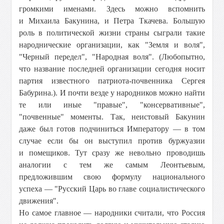
громкими именами. Здесь можно вспомнить
и Михаила Бакунина, и Петра Ткачева. Большую
роль в политической жизни страны сыграли такие
народнические организации, как "Земля и воля",
"Черный передел", "Народная воля". (Любопытно,
что название последней организации сегодня носит
партия известного патриота-почвенника Сергея
Бабурина.). И почти везде у народников можно найти
те или иные "правые", "консервативные",
"почвенные" моменты. Так, неистовый Бакунин
даже был готов подчиниться Императору — в том
случае если бы он выступил против буржуазии
и помещиков. Тут сразу же невольно проводишь
аналогии с тем же самым Леонтьевым,
предложившим свою формулу национального
успеха — "Русский Царь во главе социалистического
движения".
Но самое главное — народники считали, что Россия