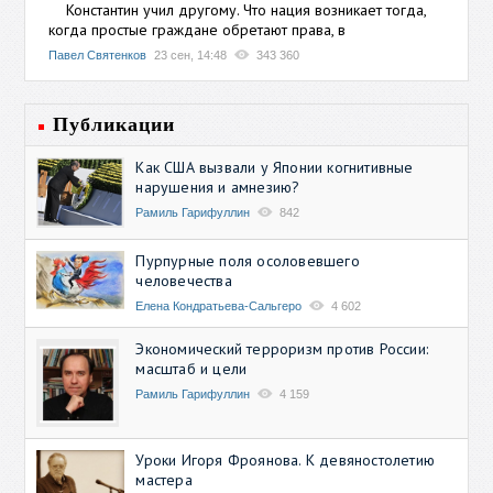
Константин учил другому. Что нация возникает тогда,
когда простые граждане обретают права, в
Павел Святенков
23 сен, 14:48
343 360
Публикации
Как США вызвали у Японии когнитивные
нарушения и амнезию?
Рамиль Гарифуллин
842
Пурпурные поля осоловевшего
человечества
Елена Кондратьева-Сальгеро
4 602
Экономический терроризм против России:
масштаб и цели
Рамиль Гарифуллин
4 159
Уроки Игоря Фроянова. К девяностолетию
мастера