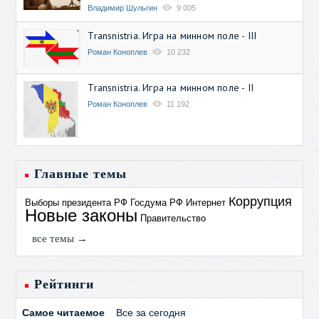
Владимир Шульгин
9 005
Transnistria. Игра на минном поле - III
Роман Коноплев
10 232
Transnistria. Игра на минном поле - II
Роман Коноплев
11 192
Главные темы
Коррупция
Выборы президента РФ
Госдума РФ
Интернет
Новые законы
Правительство
все темы →
Рейтинги
Самое читаемое
Все за сегодня