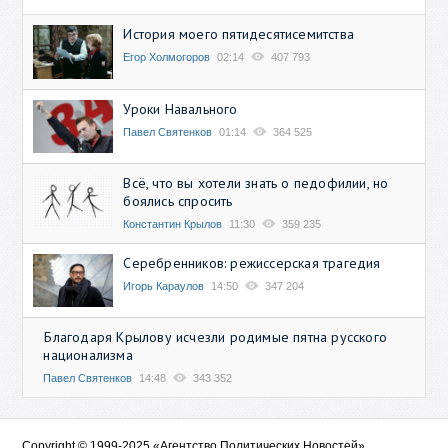
История моего пятидесятисемитства
Егор Холмогоров
02:14
407 793
Уроки Навального
Павел Святенков
01:14
364 525
Всё, что вы хотели знать о педофилии, но
боялись спросить
Константин Крылов
11:30
359 235
Серебренников: режиссерская трагедия
Игорь Караулов
14:50
347 204
Благодаря Крылову исчезли родимые пятна русского
национализма
Павел Святенков
14:48
343 352
Copyright © 1999-2025 «Агентство Политических Новостей»