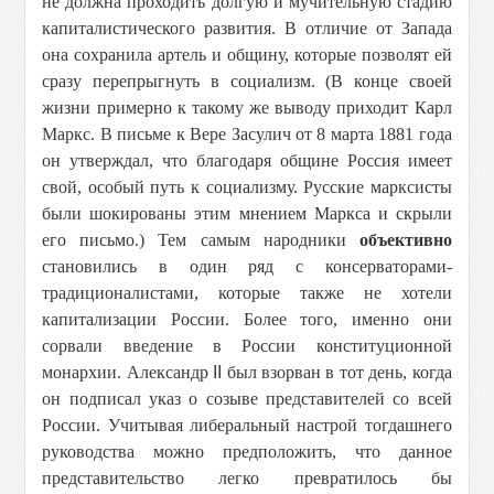
не должна проходить долгую и мучительную стадию
капиталистического развития. В отличие от Запада
она сохранила артель и общину, которые позволят ей
сразу перепрыгнуть в социализм. (В конце своей
жизни примерно к такому же выводу приходит Карл
Маркс. В письме к Вере Засулич от 8 марта 1881 года
он утверждал, что благодаря общине Россия имеет
свой, особый путь к социализму. Русские марксисты
были шокированы этим мнением Маркса и скрыли
его письмо.) Тем самым народники
объективно
становились в один ряд с консерваторами-
традиционалистами, которые также не хотели
капитализации России. Более того, именно они
сорвали введение в России конституционной
монархии. Александр
II
был взорван в тот день, когда
он подписал указ о созыве представителей со всей
России. Учитывая либеральный настрой тогдашнего
руководства можно предположить, что данное
представительство легко превратилось бы