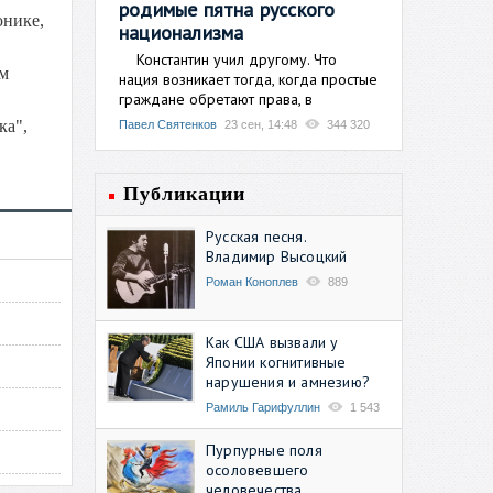
родимые пятна русского
юнике,
национализма
Константин учил другому. Что
им
нация возникает тогда, когда простые
граждане обретают права, в
ка",
Павел Святенков
23 сен, 14:48
344 320
Публикации
Русская песня.
Владимир Высоцкий
Роман Коноплев
889
Как США вызвали у
Японии когнитивные
нарушения и амнезию?
Рамиль Гарифуллин
1 543
Пурпурные поля
осоловевшего
человечества