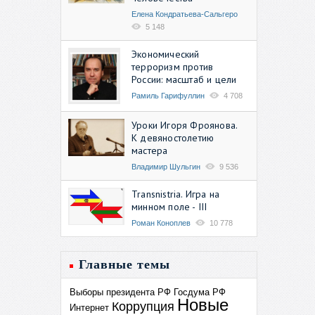
Елена Кондратьева-Сальгеро
5 148
Экономический
терроризм против
России: масштаб и цели
Рамиль Гарифуллин
4 708
Уроки Игоря Фроянова.
К девяностолетию
мастера
Владимир Шульгин
9 536
Transnistria. Игра на
минном поле - III
Роман Коноплев
10 778
Главные темы
Выборы президента РФ
Госдума РФ
Новые
Коррупция
Интернет