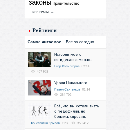
законы
Правительство
все темы →
Рейтинги
Самое читаемое
Все за сегодня
История моего
пятидесятисемитства
Егор Холмогоров
02:14
407 982
Уроки Навального
Павел Святенков
01:14
364 702
Всё, что вы хотели знать
о педофилии, но
боялись спросить
Константин Крылов
11:30
359 412