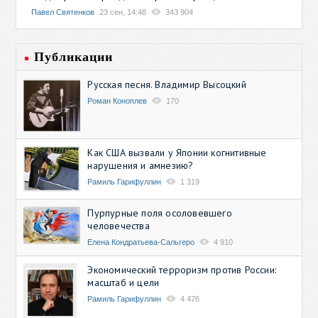
Павел Святенков
23 сен, 14:48
343 904
Публикации
Русская песня. Владимир Высоцкий
Роман Коноплев
170
Как США вызвали у Японии когнитивные
нарушения и амнезию?
Рамиль Гарифуллин
1 319
Пурпурные поля осоловевшего
человечества
Елена Кондратьева-Сальгеро
4 910
Экономический терроризм против России:
масштаб и цели
Рамиль Гарифуллин
4 476