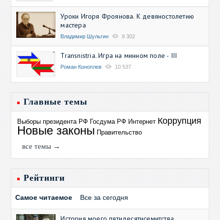
Уроки Игоря Фроянова. К девяностолетию
мастера
Владимир Шульгин
9 302
Transnistria. Игра на минном поле - III
Роман Коноплев
10 537
Главные темы
Коррупция
Выборы президента РФ
Госдума РФ
Интернет
Новые законы
Правительство
все темы →
Рейтинги
Самое читаемое
Все за сегодня
История моего пятидесятисемитства