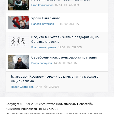
Егор Холмогоров
02:14
407 899
Уроки Навального
Павел Святенков
01:14
364 627
Всё, что вы хотели знать о педофилии, но
боялись спросить
Константин Крылов
11:30
359 335
Серебренников: режиссерская трагедия
Игорь Караулов
14:50
347 307
Благодаря Крылову исчезли родимые пятна русского
национализма
Павел Святенков
14:48
343 904
Copyright © 1999-2025 «Агентство Политических Новостей»
Лицензия Минпечати Эл. №77-2792