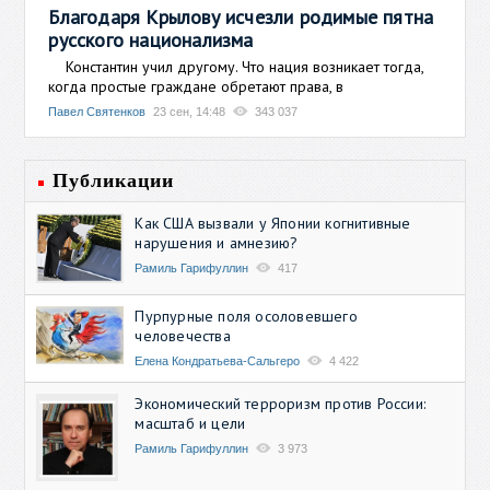
Благодаря Крылову исчезли родимые пятна
русского национализма
Константин учил другому. Что нация возникает тогда,
когда простые граждане обретают права, в
Павел Святенков
23 сен, 14:48
343 037
Публикации
Как США вызвали у Японии когнитивные
нарушения и амнезию?
Рамиль Гарифуллин
417
Пурпурные поля осоловевшего
человечества
Елена Кондратьева-Сальгеро
4 422
Экономический терроризм против России:
масштаб и цели
Рамиль Гарифуллин
3 973