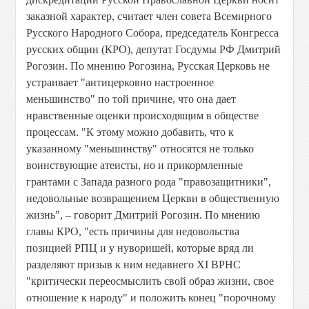
заказной характер, считает член совета Всемирного
Русского Народного Собора, председатель Конгресса
русских общин (КРО), депутат Госдумы РФ Дмитрий
Рогозин. По мнению Рогозина, Русская Церковь не
устраивает "антицерковно настроенное
меньшинство" по той причине, что она дает
нравственные оценки происходящим в обществе
процессам. "К этому можно добавить, что к
указанному "меньшинству" относятся не только
воинствующие атеисты, но и прикормленные
грантами с Запада разного рода "правозащитники",
недовольные возвращением Церкви в общественную
жизнь", – говорит Дмитрий Рогозин. По мнению
главы КРО, "есть причины для недовольства
позицией РПЦ и у нуворишей, которые вряд ли
разделяют призыв к ним недавнего XI ВРНС
"критически переосмыслить свой образ жизни, свое
отношение к народу" и положить конец "порочному