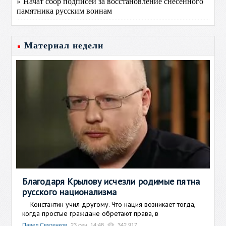
» Начат сбор подписей за восстановление снесённого
памятника русским воинам
Материал недели
Благодаря Крылову исчезли родимые пятна
русского национализма
Константин учил другому. Что нация возникает тогда,
когда простые граждане обретают права, в
Павел Святенков
23 сен, 14:48
342 917