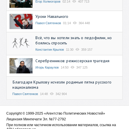
Егор Холмогоров
02:14
407 713
Уроки Навального
Павел Святенков
01:14
364 448
Всё, что вы хотели знать о педофилии, но
боялись спросить
Константин Крылов
11:30
359 157
Серебренников: режиссерская трагедия
Игорь Караулов
14:50
347 125
Благодаря Крылову исчезли родимые пятна русского
национализма
Павел Святенков
14:48
342 904
Copyright © 1999-2025 «Агентство Политических Новостей»
Лицензия Минпечати Эл. №77-2792
При полном или частичном использовании материалов, ссылка на