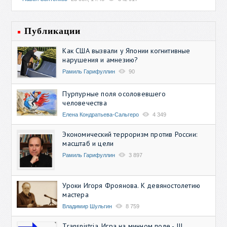
Публикации
Как США вызвали у Японии когнитивные
нарушения и амнезию?
Рамиль Гарифуллин
90
Пурпурные поля осоловевшего
человечества
Елена Кондратьева-Сальгеро
4 349
Экономический терроризм против России:
масштаб и цели
Рамиль Гарифуллин
3 897
Уроки Игоря Фроянова. К девяностолетию
мастера
Владимир Шульгин
8 759
Transnistria. Игра на минном поле - III