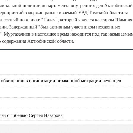
иминальной полиции департамента внутренних дел Актюбинской
ероприятий задержан разыскиваемый УВД Томской области за
звестный по кличке "Палач", который являлся кассиром Шамиля
енции. Задержанный "был активным участником незаконных
. Муртазалиев в настоящее время находится под так называемы
о содержания Актюбинской области.
по обвинению в организации незаконной миграции чеченцев
язи с гибелью Сергея Назарова