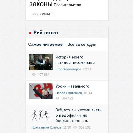
законы
Правительство
все темы →
Рейтинги
Самое читаемое
Все за сегодня
История моего
пятидесятисемитства
Егор Холмогоров
02:14
407 684
Уроки Навального
Павел Святенков
01:14
364 422
Всё, что вы хотели знать
о педофилии, но
боялись спросить
Константин Крылов
11:30
359 131