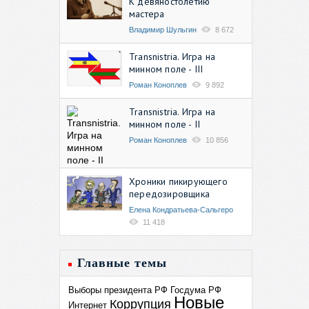
К девяностолетию
мастера
Владимир Шульгин
8 672
Transnistria. Игра на
минном поле - III
Роман Коноплев
9 892
Transnistria. Игра на
минном поле - II
Роман Коноплев
10 856
Хроники пикирующего
передозировщика
Елена Кондратьева-Сальгеро
11 418
Главные темы
Выборы президента РФ
Госдума РФ
Новые
Коррупция
Интернет