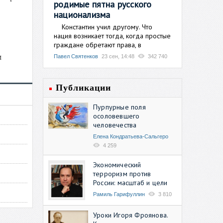
родимые пятна русского
национализма
Константин учил другому. Что
нация возникает тогда, когда простые
граждане обретают права, в
м
Павел Святенков
23 сен, 14:48
342 740
Публикации
Пурпурные поля
осоловевшего
человечества
Елена Кондратьева-Сальгеро
4 259
Экономический
терроризм против
России: масштаб и цели
Рамиль Гарифуллин
3 810
Уроки Игоря Фроянова.