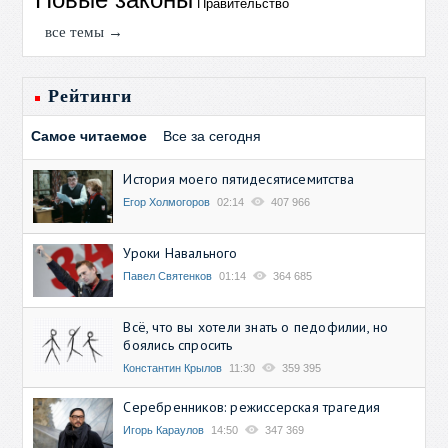
Правительство
все темы →
Рейтинги
Самое читаемое
Все за сегодня
История моего пятидесятисемитства
Егор Холмогоров
02:14
407 966
Уроки Навального
Павел Святенков
01:14
364 685
Всё, что вы хотели знать о педофилии, но
боялись спросить
Константин Крылов
11:30
359 395
Серебренников: режиссерская трагедия
Игорь Караулов
14:50
347 369