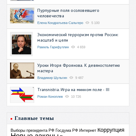
Пурпурные поля осоловевшего
человечества
Елена Кондратьева-Сальгеро
5 100
Экономический терроризм против России:
масштаб и цели
Рамиль Гарифуллин
4 659
Уроки Игоря Фроянова. К девяностолетию
мастера
Владимир Шульгин
9 487
Transnistria. Игра на минном поле - III
Роман Коноплев
10 726
Главные темы
Коррупция
Выборы президента РФ
Госдума РФ
Интернет
Новые законы