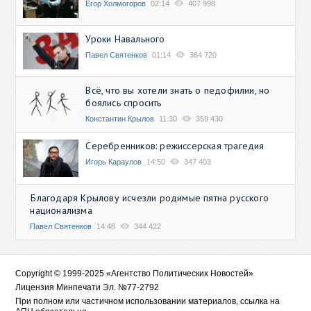
Егор Холмогоров
02:14
407 998
Уроки Навального
Павел Святенков
01:14
364 720
Всё, что вы хотели знать о педофилии, но
боялись спросить
Константин Крылов
11:30
359 430
Серебренников: режиссерская трагедия
Игорь Караулов
14:50
347 403
Благодаря Крылову исчезли родимые пятна русского
национализма
Павел Святенков
14:48
344 422
Copyright © 1999-2025 «Агентство Политических Новостей»
Лицензия Минпечати Эл. №77-2792
При полном или частичном использовании материалов, ссылка на