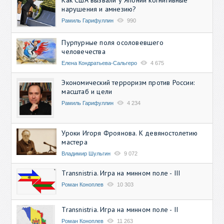
нарушения и амнезию?
Рамиль Гарифуллин
990
Пурпурные поля осоловевшего
человечества
Елена Кондратьева-Сальгеро
4 675
Экономический терроризм против России:
масштаб и цели
Рамиль Гарифуллин
4 234
Уроки Игоря Фроянова. К девяностолетию
мастера
Владимир Шульгин
9 072
Transnistria. Игра на минном поле - III
Роман Коноплев
10 303
Transnistria. Игра на минном поле - II
Роман Коноплев
11 263