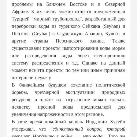
проблемы на Ближнем Востоке и в Северной
Африке. К их числу можно отнести предложенный
Турцией “мирный трубопровод”, разработанный для
переброски воды из турецкого Сейхана (Seyhan) и
Цейхана (Ceyhan) в Саудовскую Аравию, Кувейт и
другие страны Персидского залива. Также
существовали проекты импортирования воды морем
или распределения воды через всестороннюю
систему распределения и т.д. Однако на данный
момент все эти проекты по тем или иным причинам
потерпели неудачу.
В ближайшем будущем сочетание политической
борьбы, чрезмерной эксплуатации природных
ресурсов, а также их загрязнение может сделать
нехватку пресной воды предпосылкой для
увеличения напряженности в этом регионе.
В свое время покойный король Иордании Хусейн
утверждал, что “
единственный вопрос, который
ввергнет Иорданию в войне, — это вода
”. Того же