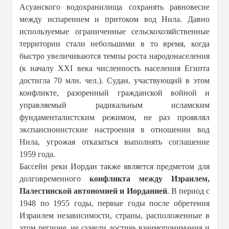
Асуанского водохранилища сохранять равновесие
между испарением и притоком вод Нила. Давно
используемые ограниченные сельскохозяйственные
территории стали небольшими в то время, когда
быстро увеличиваются темпы роста народонаселения
(к началу XXI века численность населения Египта
достигла 70 млн. чел.). Судан, участвующий в этом
конфликте, разоренный гражданской войной и
управляемый радикальным исламским
фундаменталистским режимом, не раз проявлял
экспансионистские настроения в отношении вод
Нила, угрожая отказаться выполнять соглашение
1959 года.
Бассейн реки Иордан также является предметом для
долговременного
конфликта между Израилем,
Палестинской автономией и Иорданией
. В период с
1948 по 1955 годы, первые годы после обретения
Израилем независимости, страны, расположенные в
этом регионе, не сумели достичь взаимопонимания и