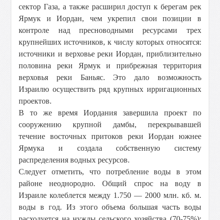
сектор Газа, а также расширил доступ к берегам рек
Ярмук и Иордан, чем укрепил свои позиции в
контроле над пресноводными ресурсами трех
крупнейших источников, к числу которых относятся:
источники и верховье реки Иордан, приблизительно
половина реки Ярмук и прибрежная территория
верховья реки Баньяс. Это дало возможность
Израилю осуществить ряд крупных ирригационных
проектов.
В то же время Иордания завершила проект по
сооружению крупной дамбы, перекрывавшей
течение восточных притоков реки Иордан южнее
Ярмука и создала собственную систему
распределения водных ресурсов.
Следует отметить, что потребление воды в этом
районе неоднородно. Общий спрос на воду в
Израиле колеблется между 1.750 — 2000 млн. кб. м.
воды в год. Из этого объема большая часть воды
расходуется на нужды сельского хозяйства (70-75%);