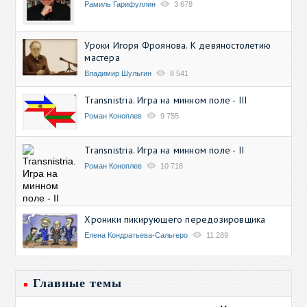
Рамиль Гарифуллин
3 678
Уроки Игоря Фроянова. К девяностолетию
мастера
Владимир Шульгин
8 541
Transnistria. Игра на минном поле - III
Роман Коноплев
9 755
Transnistria. Игра на минном поле - II
Роман Коноплев
10 718
Хроники пикирующего передозировщика
Елена Кондратьева-Сальгеро
11 289
Главные темы