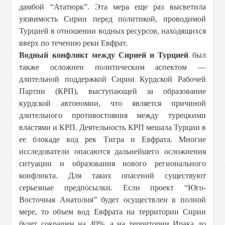
дамбой “Ататюрк”. Эта мера еще раз высветила
уязвимость Сирии перед политикой, проводимой
Турцией в отношении водных ресурсов, находящихся
вверх по течению реки Евфрат.
Водный конфликт между Сирией и Турцией
был
также осложнен политическим аспектом —
длительной поддержкой Сирии Курдской Рабочей
Партии (КРП), выступающей за образование
курдской автономии, что является причиной
длительного противостояния между турецкими
властями и КРП. Деятельность КРП мешала Турции в
ее блокаде вод рек Тигра и Евфрата. Многие
исследователи опасаются дальнейшего осложнения
ситуации и образования нового регионального
конфликта. Для таких опасений существуют
серьезные предпосылки. Если проект “Юго-
Восточная Анатолия” будет осуществлен в полной
мере, то объем вод Евфрата на территории Сирии
будет сокращен на 40%, а на территории Ирака до