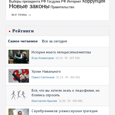
Коррупция
Выборы президента РФ
Госдума РФ
Интернет
Новые законы
Правительство
все темы →
Рейтинги
Самое читаемое
Все за сегодня
История моего пятидесятисемитства
Егор Холмогоров
02:14
407 639
Уроки Навального
Павел Святенков
01:14
364 381
Всё, что вы хотели знать о педофилии, но
боялись спросить
Константин Крылов
11:30
359 086
Серебренников: режиссерская трагедия