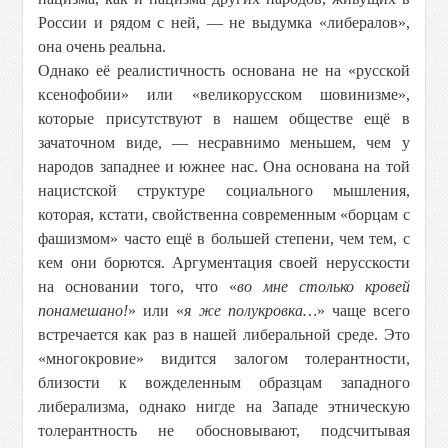
России и рядом с ней, — не выдумка «либералов»,
она очень реальна.
Однако её реалистичность основана не на «русской
ксенофобии» или «великорусском шовинизме»,
которые присутствуют в нашем обществе ещё в
зачаточном виде, — несравнимо меньшем, чем у
народов западнее и южнее нас. Она основана на той
нацистской структуре социального мышления,
которая, кстати, свойственна современным «борцам с
фашизмом» часто ещё в большей степени, чем тем, с
кем они борются. Аргументация своей нерусскости
на основании того, что «
во мне столько кровей
понамешано!
» или «
я же полукровка…
» чаще всего
встречается как раз в нашей либеральной среде. Это
«многокровие» видится залогом толерантности,
близости к вожделенным образцам западного
либерализма, однако нигде на Западе этническую
толерантность не обосновывают, подсчитывая