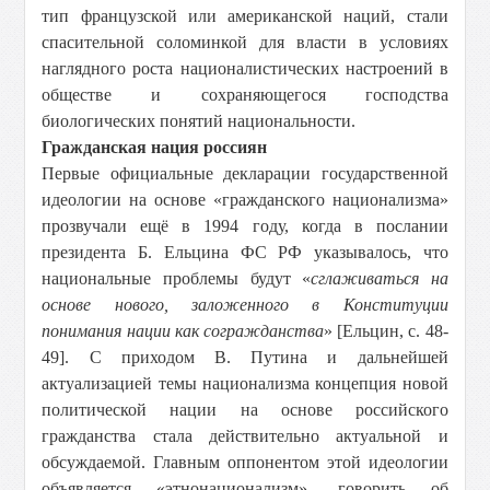
тип французской или американской наций, стали
спасительной соломинкой для власти в условиях
наглядного роста националистических настроений в
обществе и сохраняющегося господства
биологических понятий национальности.
Гражданская нация россиян
Первые официальные декларации государственной
идеологии на основе «гражданского национализма»
прозвучали ещё в 1994 году, когда в послании
президента Б. Ельцина ФС РФ указывалось, что
национальные проблемы будут «
сглаживаться на
основе нового, заложенного в Конституции
понимания нации как согражданства
» [Ельцин, с. 48-
49]. С приходом В. Путина и дальнейшей
актуализацией темы национализма концепция новой
политической нации на основе российского
гражданства стала действительно актуальной и
обсуждаемой. Главным оппонентом этой идеологии
объявляется «этнонационализм», говорить об