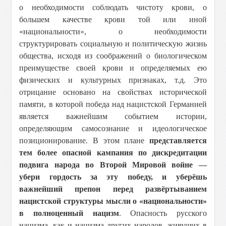
о необходимости соблюдать чистоту крови, о
большем качестве крови той или иной
«национальности», о необходимости
структурировать социальную и политическую жизнь
общества, исходя из соображений о биологическом
преимуществе своей крови и определяемых ею
физических и культурных признаках, т.д. Это
отрицание основано на свойствах исторической
памяти, в которой победа над нацистской Германией
является важнейшим событием истории,
определяющим самосознание и идеологическое
позиционирование. В этом плане
представляется
тем более опасной кампания по дискредитации
подвига народа во Второй Мировой войне —
убери гордость за эту победу, и уберёшь
важнейший препон перед развёртыванием
нацистской структуры мысли о «национальности»
в полноценный нацизм
. Опасность русского
нацизма, как и нацизма других народов, живущих в