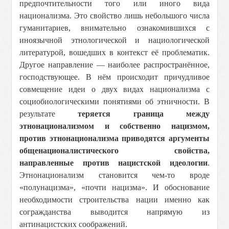
предпочтительности того или иного вида
национализма. Это свойство лишь небольшого числа
гуманитариев, внимательно ознакомившихся с
иноязычной этнологической и нациологической
литературой, вошедших в контекст её проблематик.
Другое направление — наиболее распространённое,
господствующее. В нём происходит причудливое
совмещение идеи о двух видах национализма с
социобиологическими понятиями об этничности. В
результате
теряется граница между
этнонационализмом и собственно нацизмом,
против этнонационализма приводятся аргументы
общенационалистического свойства,
направленные против нацистской идеологии
.
Этнонационализм становится чем-то вроде
«полунацизма», «почти нацизма». И обоснование
необходимости строительства нации именно как
согражданства выводится напрямую из
антинацистских соображений.