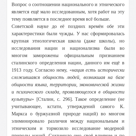
Вопрос о соотношении национального и этнического
является ещё мало исследованным, хотя работ на эту
тему появляется в последнее время всё больше.
Советской науке до её поздних времён обе эти
характеристики были чужды. У нас сформировалась
крупная этнологическая школа (даже школы), но
исследования нации и национализма были во
многом заморожены официальным признанием
сталинского определения нации, данного им ещё в
1913 году. Согласно нему, «
нация есть исторически
сложившаяся общность людей, возникшая на базе
общности языка, территории, экономической жизни
и психического склада, проявляющегося в общности
культуры
» [Сталин, с. 296]. Такое определение (не
учитывающее, кстати, утверждений самого К.
Маркса о буржуазной природе наций) во многом
элиминировало различия между национальным и
этническим и тормозило исследование модерной
природы наций. Сохранило оно своё влияние и по