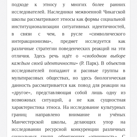
подходе к этносу у многих более ранних
исследователей. Наследники межвоенной Чикагской
школы рассматривают этносы как формы социальной
институционализации ситуативных идентичностей,
в связи с чем, в русле «символического
интеракционизма», предмет исследуется как
различные стратегии поведенческих реакций на эти
отличия. Здесь речь идёт о «
свободном выборе
каждым своей идентичности
» (Р. Парк). В объектив
исследователей попадают и расовые группы в
мультирасовых обществах, но здесь биологическая
данность рассматривается как повод для реакции на
«другое», представляющая собой лишь одну из
возможных ситуаций, а не как сущностная
характеристика этноса. На исследование культурных
границ направлено внимание и учёных
Манчестерской школы, делающих упор на
исследовании ресурсной конкуренции различных
социальных групп, обретающих «этничность». С