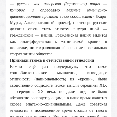
— русские как имперская (державная) нация —
которое и определяло главные культурно-
цивилизационные признаки всего сообщества
» [Кара-
Мурза, Альтернативный проект], но теперь русские
должны опять стать этносом внутри иной —
гражданской — нации. Гражданская нация видится
как индифферентная к «этнической крови» в
политике, но сохраняющая её значение в остальных
сферах жизни общества.
Признаки этноса в отечественной этнологии
Важно ещё раз подчеркнуть, что такое
социобиологическое мышление, выводящее
этничность (национальность) из «крови», было
свойственно социологической мысли середины XIX
— середины XX века, но даже тогда не было
абсолютно господствующим, а в наше время является
скорее эпатажно-оригинальным. Даже советская
этнология в послевоенное время отошла от такого
взгляда на этничность. Вот как один из главнейших