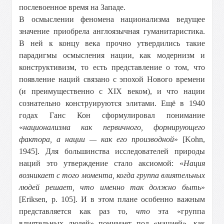
послевоенное время на Западе.
В осмыслении феномена национализма ведущее
значение приобрела англоязычная гуманитаристика.
В ней к концу века прочно утвердились такие
парадигмы осмысления нации, как модернизм и
конструктивизм, то есть представление о том, что
появление наций связано с эпохой Нового времени
(и преимущественно с XIX веком), и что нации
сознательно конструируются элитами. Ещё в 1940
годах Ганс Кон сформулировал понимание
«
национализма как первичного, формирующего
фактора, а нации — как его производной
» [Kohn,
1945]. Для большинства исследователей природы
наций это утверждение стало аксиомой: «
Нация
возникает с того момента, когда группа влиятельных
людей решает, что именно так должно быть
»
[Eriksen, p. 105]. И в этом плане особенно важным
представляется как раз то,
что
эта «группа
влиятельных людей» понимает под «нацией», как