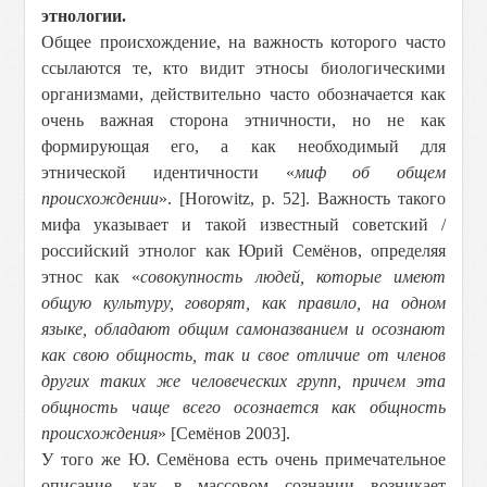
этнологии.
Общее происхождение, на важность которого часто
ссылаются те, кто видит этносы биологическими
организмами, действительно часто обозначается как
очень важная сторона этничности, но не как
формирующая его, а как необходимый для
этнической идентичности «
миф об общем
происхождении
». [Horowitz, p. 52]. Важность такого
мифа указывает и такой известный советский /
российский этнолог как Юрий Семёнов, определяя
этнос как «
совокупность людей, которые имеют
общую культуру, говорят, как правило, на одном
языке, обладают общим самоназванием и осознают
как свою общность, так и свое отличие от членов
других таких же человеческих групп, причем эта
общность чаще всего осознается как общность
происхождения
» [Семёнов 2003].
У того же Ю. Семёнова есть очень примечательное
описание, как в массовом сознании возникает