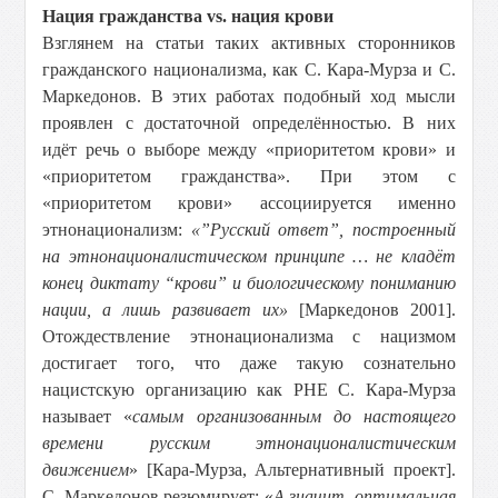
Нация гражданства vs. нация крови
Взглянем на статьи таких активных сторонников
гражданского национализма, как С. Кара-Мурза и С.
Маркедонов. В этих работах подобный ход мысли
проявлен с достаточной определённостью. В них
идёт речь о выборе между «приоритетом крови» и
«приоритетом гражданства». При этом с
«приоритетом крови» ассоциируется именно
этнонационализм:
«”Русский ответ”, построенный
на этнонационалистическом принципе … не кладёт
конец диктату “крови” и биологическому пониманию
нации, а лишь развивает их»
[Маркедонов 2001].
Отождествление этнонационализма с нацизмом
достигает того, что даже такую сознательно
нацистскую организацию как РНЕ С. Кара-Мурза
называет «
самым организованным до настоящего
времени русским этнонационалистическим
движением
» [Кара-Мурза, Альтернативный проект].
С. Маркедонов резюмирует: «
А значит, оптимальная