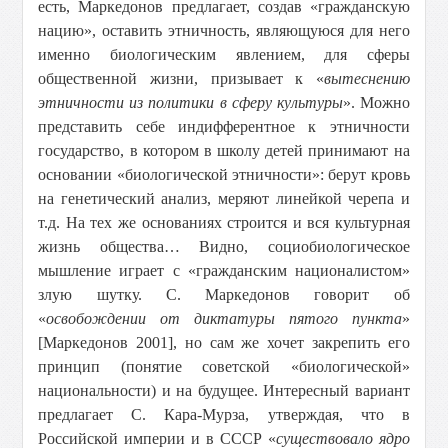
есть, Маркедонов предлагает, создав «гражданскую
нацию», оставить этничность, являющуюся для него
именно биологическим явлением, для сферы
общественной жизни, призывает к «
вытеснению
этничности из политики в сферу культуры
». Можно
представить себе индифферентное к этничности
государство, в котором в школу детей принимают на
основании «биологической этничности»: берут кровь
на генетический анализ, меряют линейкой черепа и
т.д. На тех же основаниях строится и вся культурная
жизнь общества… Видно, социобиологическое
мышление играет с «гражданским националистом»
злую шутку. С. Маркедонов говорит об
«
освобождении от диктатуры пятого пункта
»
[Маркедонов 2001], но сам же хочет закрепить его
принцип (понятие советской «биологической»
национальности) и на будущее. Интересный вариант
предлагает С. Кара-Мурза, утверждая, что в
Российской империи и в СССР «
существовало ядро