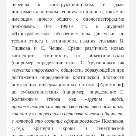
перешла к конструктивистским, и даже
инструменталистским теориям этничности, также не
имеющим ничего общего с биологизаторскими
подходами. Все 1990-е гг. в журнале
«Этнографическое обозрение» шла дискуссия по
теории этноса и этничности, начатая статьями В.
Тишкова и С. Чешко. Среди различных новых
концепций этничности, от объективистских
(например, определение этноса С. Арутюновым как
«
сгустка инфосвязей
», общности, образующейся при
достижении определённой критической плотности
внутренних информационных потоков [Арутюнов])
до субъективистских (например, определение Е.
Колпаковым этноса как «
группы людей,
продолжающей сознавать свое единство после того,
как они уже перестали составлять некую общность,
в которой это сознание сформировалось
» [Колпаков,
с.19]), критерии крови и генетической
наследственности не рассматривались. Нынешний