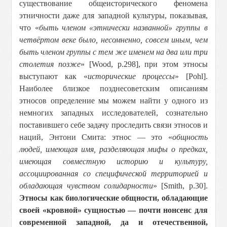
существование общеисторического феномена
этничности даже для западной культуры, показывая,
что «
быть членом «этнически названной» группы в
четвёртом веке было, несомненно, совсем иным, чем
быть членом группы с тем же именем на два или три
столетия позже
» [Wood, p.298], при этом этносы
выступают как «
исторические процессы
» [Pohl].
Наиболее близкое позднесоветским описаниям
этносов определение мы можем найти у одного из
немногих западных исследователей, сознательно
поставившего себе задачу проследить связи этносов и
наций, Энтони Смита: этнос — это «
общность
людей, имеющая имя, разделяющая мифы о предках,
имеющая совместную историю и культуру,
ассоциированная со специфической территорией и
обладающая чувством солидарности
» [Smith, p.30].
Этносы как биологические общности, обладающие
своей «кровной» сущностью — почти нонсенс для
современной западной, да и отечественной,