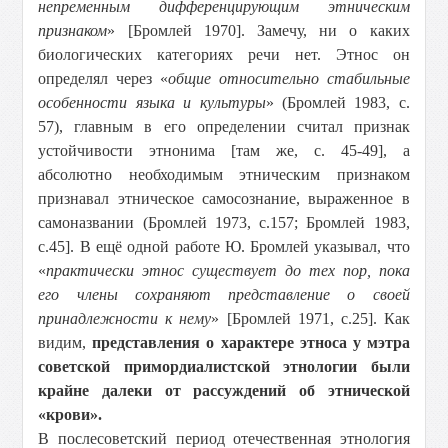
непременным дифференцирующим этническим
признаком
» [Бромлей 1970]. Замечу, ни о каких
биологических категориях речи нет. Этнос он
определял через «
общие относительно стабильные
особенности языка и культуры
» (Бромлей 1983, с.
57), главным в его определении считал признак
устойчивости этнонима [там же, с. 45-49], а
абсолютно необходимым этническим признаком
признавал этническое самосознание, выраженное в
самоназвании (Бромлей 1973, с.157; Бромлей 1983,
с.45]. В ещё одной работе Ю. Бромлей указывал, что
«
практически этнос существует до тех пор, пока
его члены сохраняют представление о своей
принадлежности к нему
» [Бромлей 1971, с.25]. Как
видим,
представления о характере этноса у мэтра
советской примордиалистской этнологии были
крайне далеки от рассуждений об этнической
«крови».
В послесоветский период отечественная этнология