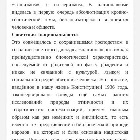
«фашизмом», с гитлеризмом. В национализме
виделась в первую очередь абсолютизация кровно-
генетической темы, биологизаторского восприятия
человека и обществ.
Советская «национальность»
Это совмещалось с сохранившемся господством в
сознании советского дискурса «национальности» как
преимущественно биологической характеристики,
наследуемой от родителей по факту рождения и
никак не связанной с культурой, языком и
социальной средой обитания человека. Это понятие,
введённое в нашу жизнь Конституцией 1936 года,
законсервировало взгляды ещё самых ранних
исследований природы этничности и их
теоретических систематизаций, причём главным
образом как раз немецких и английских, то есть
именно тех представлений о биологической природе
народов, на которых и была основана нацистская
мысль. Понятие этноса, как и его отличий от нации,