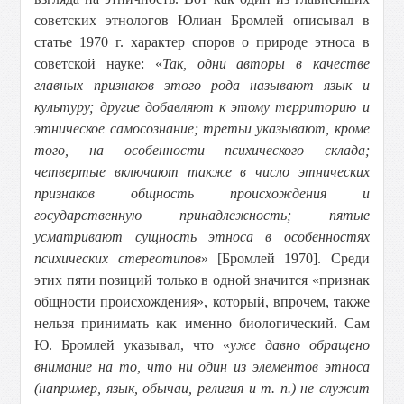
советских этнологов Юлиан Бромлей описывал в
статье 1970 г. характер споров о природе этноса в
советской науке: «
Так, одни авторы в качестве
главных признаков этого рода называют язык и
культуру; другие добавляют к этому территорию и
этническое самосознание; третьи указывают, кроме
того, на особенности психического склада;
четвертые включают также в число этнических
признаков общность происхождения и
государственную принадлежность; пятые
усматривают сущность этноса в особенностях
психических стереотипов
» [Бромлей 1970]. Среди
этих пяти позиций только в одной значится «признак
общности происхождения», который, впрочем, также
нельзя принимать как именно биологический. Сам
Ю. Бромлей указывал, что «
уже давно обращено
внимание на то, что ни один из элементов этноса
(например, язык, обычаи, религия и т. п.) не служит