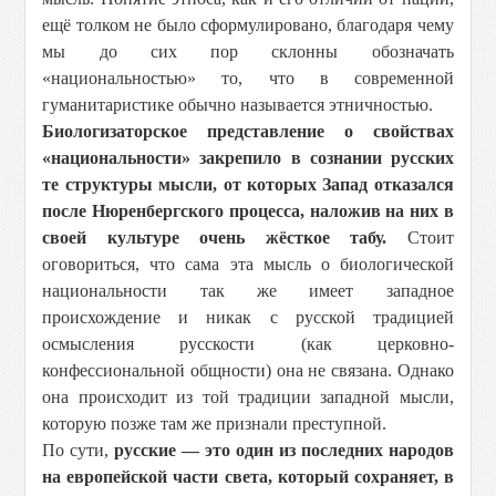
ещё толком не было сформулировано, благодаря чему
мы до сих пор склонны обозначать
«национальностью» то, что в современной
гуманитаристике обычно называется этничностью.
Биологизаторское представление о свойствах
«национальности» закрепило в сознании русских
те структуры мысли, от которых Запад отказался
после Нюренбергского процесса, наложив на них в
своей культуре очень жёсткое табу.
Стоит
оговориться, что сама эта мысль о биологической
национальности так же имеет западное
происхождение и никак с русской традицией
осмысления русскости (как церковно-
конфессиональной общности) она не связана. Однако
она происходит из той традиции западной мысли,
которую позже там же признали преступной.
По сути,
русские — это один из последних народов
на европейской части света, который сохраняет, в