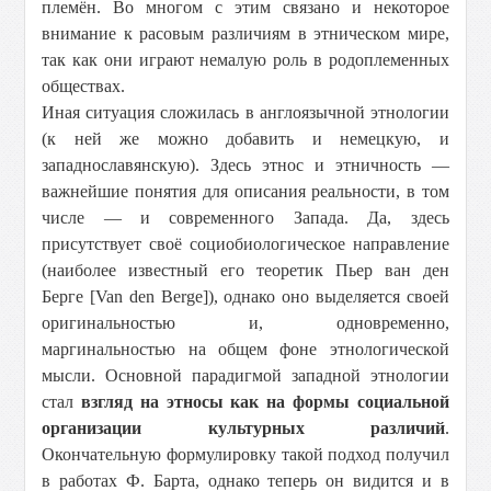
племён. Во многом с этим связано и некоторое
внимание к расовым различиям в этническом мире,
так как они играют немалую роль в родоплеменных
обществах.
Иная ситуация сложилась в англоязычной этнологии
(к ней же можно добавить и немецкую, и
западнославянскую). Здесь этнос и этничность —
важнейшие понятия для описания реальности, в том
числе — и современного Запада. Да, здесь
присутствует своё социобиологическое направление
(наиболее известный его теоретик Пьер ван ден
Берге [Van den Berge]), однако оно выделяется своей
оригинальностью и, одновременно,
маргинальностью на общем фоне этнологической
мысли. Основной парадигмой западной этнологии
стал
взгляд на этносы как на формы социальной
организации культурных различий
.
Окончательную формулировку такой подход получил
в работах Ф. Барта, однако теперь он видится и в