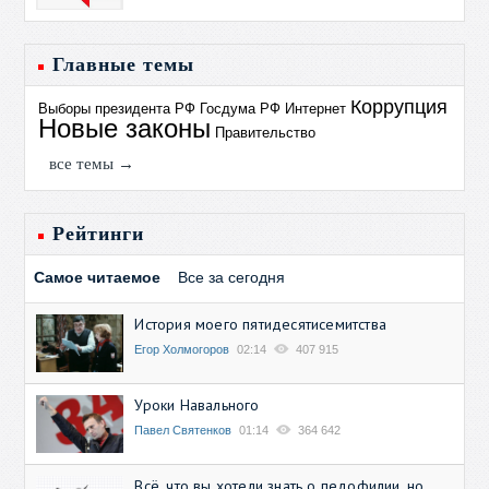
Главные темы
Коррупция
Выборы президента РФ
Госдума РФ
Интернет
Новые законы
Правительство
все темы →
Рейтинги
Самое читаемое
Все за сегодня
История моего пятидесятисемитства
Егор Холмогоров
02:14
407 915
Уроки Навального
Павел Святенков
01:14
364 642
Всё, что вы хотели знать о педофилии, но