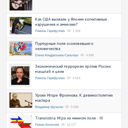
Как США вызвали у Японии когнитивные
нарушения и амнезию?
Рамиль Гарифуллин
1 354
Пурпурные поля осоловевшего
человечества
Елена Кондратьева-Сальгеро
4 949
Экономический терроризм против России:
масштаб и цели
Рамиль Гарифуллин
4 514
Уроки Игоря Фроянова. К девяностолетию
мастера
Владимир Шульгин
9 340
Transnistria. Игра на минном поле - III
Роман Коноплев
10 577