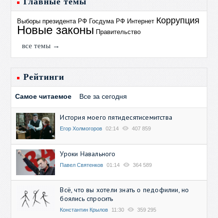
Главные темы
Коррупция
Выборы президента РФ
Госдума РФ
Интернет
Новые законы
Правительство
все темы →
Рейтинги
Самое читаемое
Все за сегодня
История моего пятидесятисемитства
Егор Холмогоров
02:14
407 859
Уроки Навального
Павел Святенков
01:14
364 589
Всё, что вы хотели знать о педофилии, но
боялись спросить
Константин Крылов
11:30
359 295