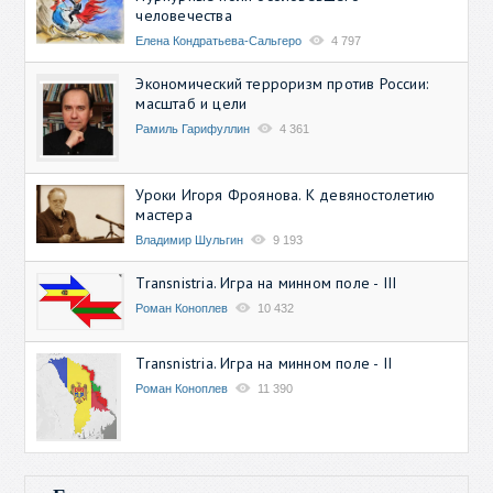
человечества
Елена Кондратьева-Сальгеро
4 797
Экономический терроризм против России:
масштаб и цели
Рамиль Гарифуллин
4 361
Уроки Игоря Фроянова. К девяностолетию
мастера
Владимир Шульгин
9 193
Transnistria. Игра на минном поле - III
Роман Коноплев
10 432
Transnistria. Игра на минном поле - II
Роман Коноплев
11 390