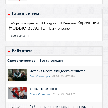
Главные темы
Коррупция
Выборы президента РФ
Госдума РФ
Интернет
Новые законы
Правительство
все темы →
Рейтинги
Самое читаемое
Все за сегодня
История моего пятидесятисемитства
Егор Холмогоров
02:14
407 998
Уроки Навального
Павел Святенков
01:14
364 720
Всё, что вы хотели знать о педофилии, но