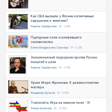
Как США вызвали у Японии когнитивные
нарушения и амнезию?
Рамиль Гарифуллин
1 606
Пурпурные поля осоловевшего
человечества
Елена Кондратьева-Сальгеро
5 208
Экономический терроризм против России:
масштаб и цели
Рамиль Гарифуллин
4 768
Уроки Игоря Фроянова. К девяностолетию
мастера
Владимир Шульгин
9 593
Transnistria. Игра на минном поле - III
Роман Коноплев
10 834