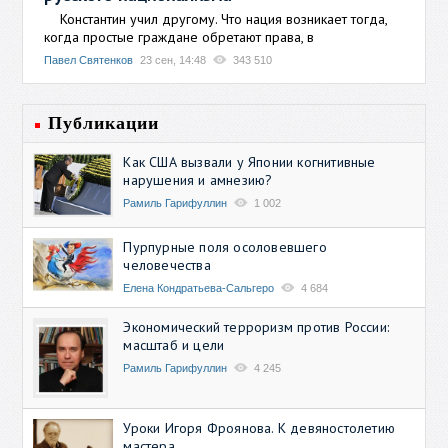
Константин учил другому. Что нация возникает тогда,
когда простые граждане обретают права, в
Павел Святенков
23 сен, 14:48
343 510
Публикации
Как США вызвали у Японии когнитивные
нарушения и амнезию?
Рамиль Гарифуллин
1 002
Пурпурные поля осоловевшего
человечества
Елена Кондратьева-Сальгеро
4 684
Экономический терроризм против России:
масштаб и цели
Рамиль Гарифуллин
4 245
Уроки Игоря Фроянова. К девяностолетию
мастера