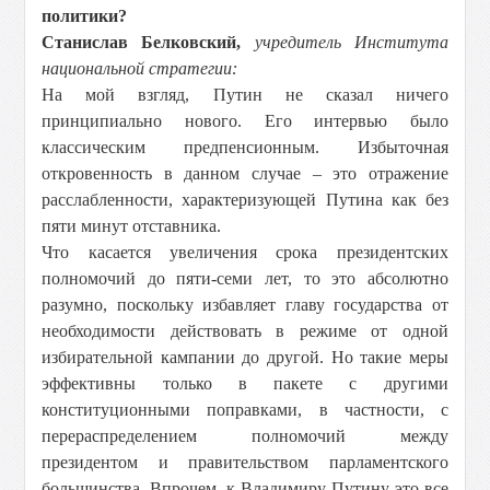
политики?
Станислав Белковский,
учредитель Института
национальной стратегии:
На мой взгляд, Путин не сказал ничего
принципиально нового. Его интервью было
классическим предпенсионным. Избыточная
откровенность в данном случае – это отражение
расслабленности, характеризующей Путина как без
пяти минут отставника.
Что касается увеличения срока президентских
полномочий до пяти-семи лет, то это абсолютно
разумно, поскольку избавляет главу государства от
необходимости действовать в режиме от одной
избирательной кампании до другой. Но такие меры
эффективны только в пакете с другими
конституционными поправками, в частности, с
перераспределением полномочий между
президентом и правительством парламентского
большинства. Впрочем, к Владимиру Путину это все