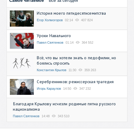
Самое читаемое
Все за сегодня
История моего пятидесятисемитства
Егор Холмогоров
02:14
407 824
Уроки Навального
Павел Святенков
01:14
364 552
Всё, что вы хотели знать о педофилии, но
боялись спросить
Константин Крылов
11:30
359 263
Серебренников: режиссерская трагедия
Игорь Караулов
14:50
347 232
Благодаря Крылову исчезли родимые пятна русского
национализма
Павел Святенков
14:48
343 510