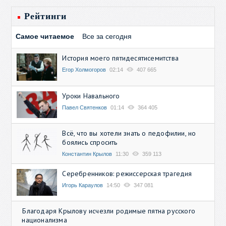
Рейтинги
Самое читаемое
Все за сегодня
История моего пятидесятисемитства
Егор Холмогоров
02:14
407 665
Уроки Навального
Павел Святенков
01:14
364 405
Всё, что вы хотели знать о педофилии, но
боялись спросить
Константин Крылов
11:30
359 113
Серебренников: режиссерская трагедия
Игорь Караулов
14:50
347 081
Благодаря Крылову исчезли родимые пятна русского
национализма