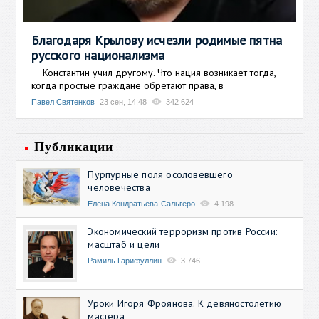
Благодаря Крылову исчезли родимые пятна
русского национализма
Константин учил другому. Что нация возникает тогда,
когда простые граждане обретают права, в
Павел Святенков
23 сен, 14:48
342 624
Публикации
Пурпурные поля осоловевшего
человечества
Елена Кондратьева-Сальгеро
4 198
Экономический терроризм против России:
масштаб и цели
Рамиль Гарифуллин
3 746
Уроки Игоря Фроянова. К девяностолетию
мастера