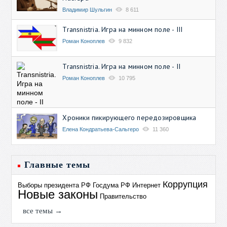
Владимир Шульгин
8 611
Transnistria. Игра на минном поле - III
Роман Коноплев
9 832
Transnistria. Игра на минном поле - II
Роман Коноплев
10 795
Хроники пикирующего передозировщика
Елена Кондратьева-Сальгеро
11 360
Главные темы
Коррупция
Выборы президента РФ
Госдума РФ
Интернет
Новые законы
Правительство
все темы →