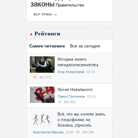
законы
Правительство
все темы →
Рейтинги
Самое читаемое
Все за сегодня
История моего
пятидесятисемитства
Егор Холмогоров
02:14
407 873
Уроки Навального
Павел Святенков
01:14
364 603
Всё, что вы хотели знать
о педофилии, но
боялись спросить
Константин Крылов
11:30
359 308