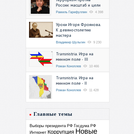
России: масштаб и цели
Рамиль Гарифуллин
4 398
Уроки Игоря Фроянова.
К девяностолетию
мастера
Владимир Шульгин
9 230
Transnistria. Игра на
минном поле - III
Роман Коноплев
10 466
Transnistria. Игра на
минном поле - II
Роман Коноплев
11 428
Главные темы
Выборы президента РФ
Госдума РФ
Новые
Коррупция
Интернет