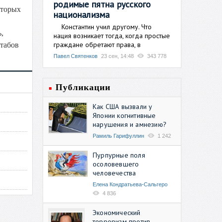
родимые пятна русского
оторых
национализма
Константин учил другому. Что
,
нация возникает тогда, когда простые
граждане обретают права, в
штабов
Павел Святенков
23 сен, 14:48
343 778
Публикации
Как США вызвали у
Японии когнитивные
нарушения и амнезию?
Рамиль Гарифуллин
1 242
Пурпурные поля
осоловевшего
человечества
Елена Кондратьева-Сальгеро
4 836
Экономический
терроризм против