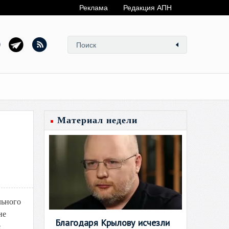
Реклама
Редакция АПН
Материал недели
льного
не
Благодаря Крылову исчезли
е