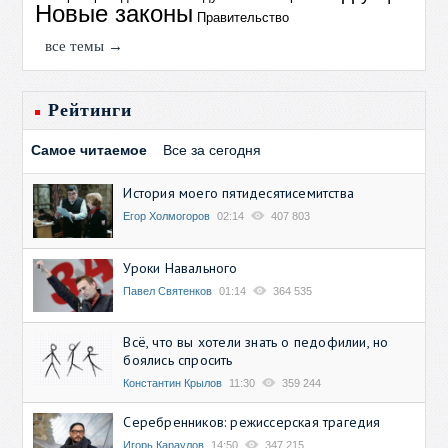
Новые законы
Правительство
все темы →
Рейтинги
Самое читаемое
Все за сегодня
История моего пятидесятисемитства
Егор Холмогоров
02:14
407 803
Уроки Навального
Павел Святенков
01:14
364 535
Всё, что вы хотели знать о педофилии, но
боялись спросить
Константин Крылов
11:30
359 244
Серебренников: режиссерская трагедия
Игорь Караулов
14:50
347 215