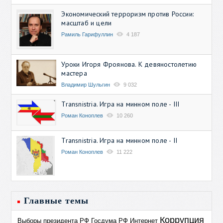
Экономический терроризм против России:
масштаб и цели
Рамиль Гарифуллин
4 187
Уроки Игоря Фроянова. К девяностолетию
мастера
Владимир Шульгин
9 032
Transnistria. Игра на минном поле - III
Роман Коноплев
10 260
Transnistria. Игра на минном поле - II
Роман Коноплев
11 222
Главные темы
Коррупция
Выборы президента РФ
Госдума РФ
Интернет