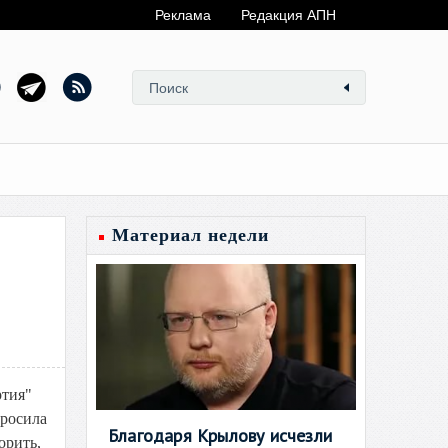
Реклама
Редакция АПН
Материал недели
ртия"
просила
Благодаря Крылову исчезли
орить,