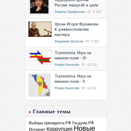
России: масштаб и цели
Рамиль Гарифуллин
4 159
Уроки Игоря Фроянова.
К девяностолетию
мастера
Владимир Шульгин
9 005
Transnistria. Игра на
минном поле - III
Роман Коноплев
10 232
Transnistria. Игра на
минном поле - II
Роман Коноплев
11 192
Главные темы
Выборы президента РФ
Госдума РФ
Новые
Коррупция
Интернет