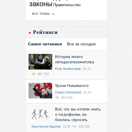
законы
Правительство
все темы →
Рейтинги
Самое читаемое
Все за сегодня
История моего
пятидесятисемитства
Егор Холмогоров
02:14
407 793
Уроки Навального
Павел Святенков
01:14
364 525
Всё, что вы хотели знать
о педофилии, но
боялись спросить
Константин Крылов
11:30
359 235