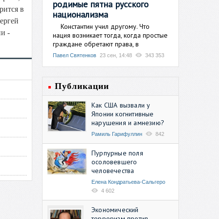
родимые пятна русского
рится в
национализма
ергей
Константин учил другому. Что
и -
нация возникает тогда, когда простые
граждане обретают права, в
Павел Святенков
23 сен, 14:48
343 353
Публикации
Как США вызвали у
Японии когнитивные
нарушения и амнезию?
Рамиль Гарифуллин
842
Пурпурные поля
осоловевшего
человечества
Елена Кондратьева-Сальгеро
4 602
Экономический
терроризм против