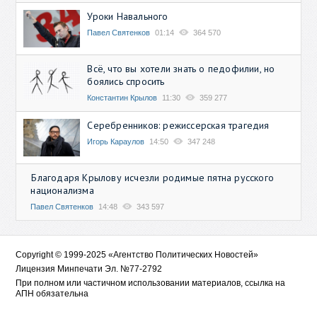
Уроки Навального
Павел Святенков
01:14
364 570
Всё, что вы хотели знать о педофилии, но
боялись спросить
Константин Крылов
11:30
359 277
Серебренников: режиссерская трагедия
Игорь Караулов
14:50
347 248
Благодаря Крылову исчезли родимые пятна русского
национализма
Павел Святенков
14:48
343 597
Copyright © 1999-2025 «Агентство Политических Новостей»
Лицензия Минпечати Эл. №77-2792
При полном или частичном использовании материалов, ссылка на
АПН обязательна