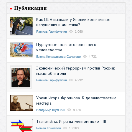
Публикации
Как США вызвали у Японии когнитивные
нарушения и амнезию?
Рамиль Гарифуллин
1 060
Пурпурные поля осоловевшего
человечества
Елена Кондратьева-Сальгеро
4 731
Экономический терроризм против России:
масштаб и цели
Рамиль Гарифуллин
4 292
Уроки Игоря Фроянова. К девяностолетию
мастера
Владимир Шульгин
9 130
Transnistria. Игра на минном поле - III
Роман Коноплев
10 363