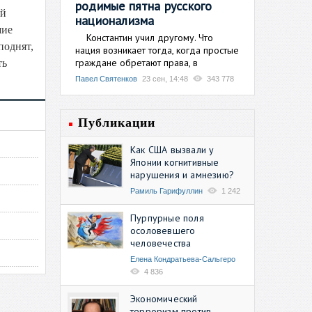
родимые пятна русского
ей
национализма
шие
Константин учил другому. Что
поднят,
нация возникает тогда, когда простые
граждане обретают права, в
ть
Павел Святенков
23 сен, 14:48
343 778
Публикации
Как США вызвали у
Японии когнитивные
нарушения и амнезию?
Рамиль Гарифуллин
1 242
Пурпурные поля
осоловевшего
человечества
Елена Кондратьева-Сальгеро
4 836
Экономический
терроризм против