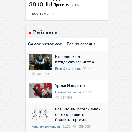
законы
Правительство
все темы →
Рейтинги
Самое читаемое
Все за сегодня
История моего
пятидесятисемитства
Егор Холмогоров
02:14
407 873
Уроки Навального
Павел Святенков
01:14
364 603
Всё, что вы хотели знать
о педофилии, но
боялись спросить
Константин Крылов
11:30
359 308