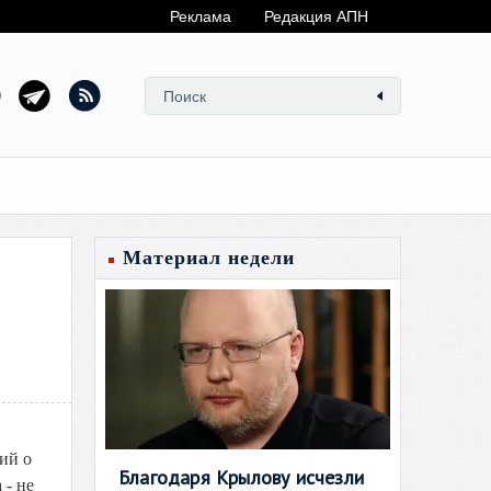
Реклама
Редакция АПН
Материал недели
ий о
Благодаря Крылову исчезли
 - не