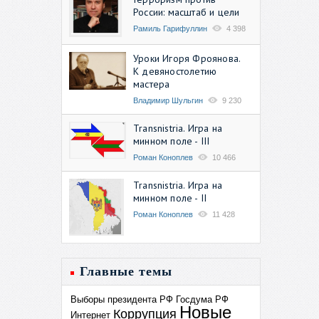
России: масштаб и цели
Рамиль Гарифуллин
4 398
Уроки Игоря Фроянова.
К девяностолетию
мастера
Владимир Шульгин
9 230
Transnistria. Игра на
минном поле - III
Роман Коноплев
10 466
Transnistria. Игра на
минном поле - II
Роман Коноплев
11 428
Главные темы
Выборы президента РФ
Госдума РФ
Новые
Коррупция
Интернет