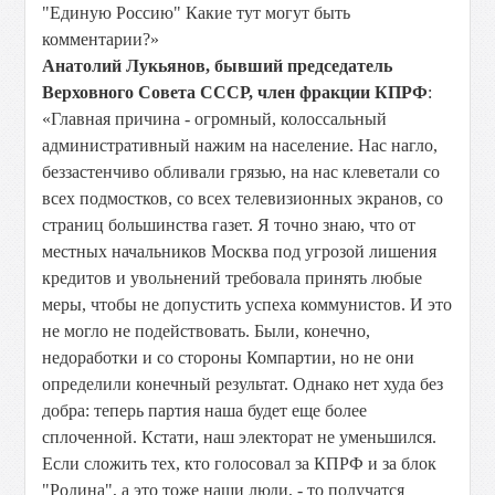
"Единую Россию" Какие тут могут быть
комментарии?»
Анатолий Лукьянов, бывший председатель
Верховного Совета СССР, член фракции КПРФ
:
«Главная причина - огромный, колоссальный
административный нажим на население. Нас нагло,
беззастенчиво обливали грязью, на нас клеветали со
всех подмостков, со всех телевизионных экранов, со
страниц большинства газет. Я точно знаю, что от
местных начальников Москва под угрозой лишения
кредитов и увольнений требовала принять любые
меры, чтобы не допустить успеха коммунистов. И это
не могло не подействовать. Были, конечно,
недоработки и со стороны Компартии, но не они
определили конечный результат. Однако нет худа без
добра: теперь партия наша будет еще более
сплоченной. Кстати, наш электорат не уменьшился.
Если сложить тех, кто голосовал за КПРФ и за блок
"Родина", а это тоже наши люди, - то получатся