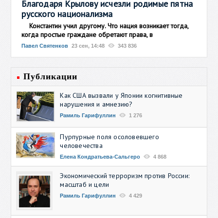
Благодаря Крылову исчезли родимые пятна
русского национализма
Константин учил другому. Что нация возникает тогда,
когда простые граждане обретают права, в
Павел Святенков
23 сен, 14:48
343 836
Публикации
Как США вызвали у Японии когнитивные
нарушения и амнезию?
Рамиль Гарифуллин
1 276
Пурпурные поля осоловевшего
человечества
Елена Кондратьева-Сальгеро
4 868
Экономический терроризм против России:
масштаб и цели
Рамиль Гарифуллин
4 429