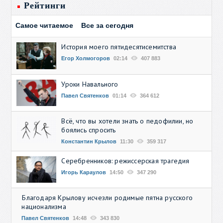
Рейтинги
Самое читаемое
Все за сегодня
История моего пятидесятисемитства
Егор Холмогоров
02:14
407 883
Уроки Навального
Павел Святенков
01:14
364 612
Всё, что вы хотели знать о педофилии, но
боялись спросить
Константин Крылов
11:30
359 317
Серебренников: режиссерская трагедия
Игорь Караулов
14:50
347 290
Благодаря Крылову исчезли родимые пятна русского
национализма
Павел Святенков
14:48
343 830