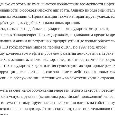
Однако от этого не уменьшаются лоббистские возможности нефт
рованности бюрократического аппарата. Однако иногда значител
нных компаний. Приватизация также не гарантирует успеха, ес
 действующих судебных и налоговых органов.
та, называет подобные государств – «государствами-рантье»,
осился к западноевропейским державам, выдававшим кредиты др
купавшим акции иностранных предприятий и долговые обязатель
113 государствам мира за период с 1971 по 1997 год, чтобы
ду количеством нефти и уровнем развития демократии в стране.
их, в основном, за счет экспорта нефти, относятся многие госуд
х этих государствах десятилетия существуют авторитарные режи
 коррупции, невероятно высоко значение семейных и клановых свя
ски, на обслуживании нефтяников - высокотехнические отрасли
ета за счет налогообложения энергетического сектора, поэтому
 они «спустя рукава» (вспомним российский подоходный налог 
система не стимулирует население активно влиять на собственн
 высоки налоги на доходы физических лиц, налогоплательщиков н
ньги.