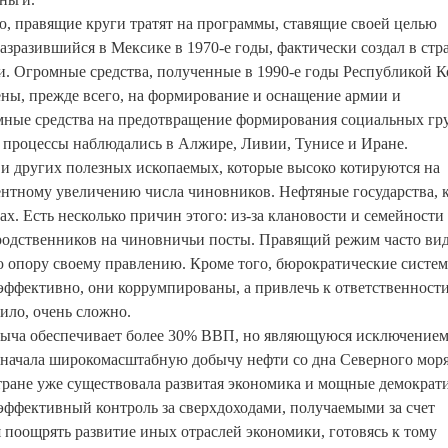
ю, правящие круги тратят на программы, ставящие своей целью
азразившийся в Мексике в 1970-е годы, фактически создал в стр
и. Огромные средства, полученные в 1990-е годы Республикой К
ны, прежде всего, на формирование и оснащение армии и
омные средства на предотвращение формирования социальных гр
 процессы наблюдались в Алжире, Ливии, Тунисе и Иране.
 и других полезных ископаемых, которые высоко котируются на
ентному увеличению числа чиновников. Нефтяные государства, 
х. Есть несколько причин этого: из-за клановости и семейности
родственников на чиновничьи посты. Правящий режим часто вид
ю опору своему правлению. Кроме того, бюрократические систе
оэффективно, они коррумпированы, а привлечь к ответственност
ило, очень сложно.
обыча обеспечивает более 30% ВВП, но являющуюся исключением
ы начала широкомасштабную добычу нефти со дна Северного моря
стране уже существовала развитая экономика и мощные демократ
эффективный контроль за сверхдоходами, получаемыми за счет
 поощрять развитие иных отраслей экономики, готовясь к тому