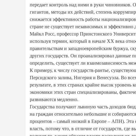
передает контроль над ними в руки чиновников. 
гигантов, методы их действий, степень коррумпи
снижается эффективность работы национализирова
стране не существует независимых и эффективно
Майкл Росс, профессор Принстонского Университе
используя термин, который в начале ХХ века отн
правительствам и западноевропейским буржуа, с
других государств. Он проанализировал данные по 
определить, существует ли взаимозависимость меж
К примеру, к числу государств-рантье, существующ
Персидского залива, Нигерия и Венесуэла. Во все
результате, в этих странах крайне высок уровень
экономики этих стран специализированы, фактиче
развиваются медленно.
Государства получают львиную часть доходов бюдж
на граждан относительно небольшие и собираются
процентов – самый низкий в Европе – АПН). Эта 
власть, потому что, в отличие от государств, где
волнует то, каким образом власти расходуют их де