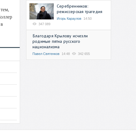
Серебренников:
тем,
режиссерская трагедия
Коллер
Игорь Караулов
14:50
 в
347 089
Благодаря Крылову исчезли
родимые пятна русского
национализма
Павел Святенков
14:48
342 655