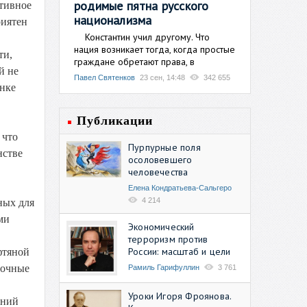
родимые пятна русского
итивное
национализма
риятен
Константин учил другому. Что
нация возникает тогда, когда простые
ти,
граждане обретают права, в
й не
Павел Святенков
23 сен, 14:48
342 655
ынке
Публикации
 что
Пурпурные поля
нстве
осоловевшего
человечества
Елена Кондратьева-Сальгеро
4 214
ных для
ми
Экономический
терроризм против
России: масштаб и цели
фтяной
рочные
Рамиль Гарифуллин
3 761
Уроки Игоря Фроянова.
аний