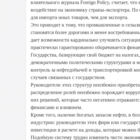
влиятельного журнала Foreign Policy, считает, чт
воздействие на экономику страны-экспортера. По
для импорта иных товаров, чем для экспорта.
Это приводит к тому, что промышленные и сельск
становятся более дорогими и менее востребованн
дает возможности кардинально улучшить ситуацию 
практически гарантированно оборачивается финан
Государства, базирующие свой бюджет на налогах,
демократичными политическими структурами и ме
контроль за нефтедобычей и транспортировкой ко
случаев связанных с государством.
Руководители этих структур неизбежно приобрета
распределение ролей неизбежно порождает корру
них решений, которые часто негативно отражаютс
финансами и влиянием.
Кроме того, наличие богатых запасов нефти, в бо
индустрии: руководители этих фирм или государс
инвестиции в расчете на доходы, которые можно б
Подобную систему трудно изменить чисто эконо