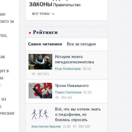
законы
Правительство
все темы →
ане
онго за
Рейтинги
упп,
Самое читаемое
Все за сегодня
История моего
как
пятидесятисемитства
Егор Холмогоров
02:14
ит в
407 671
мы
и
Уроки Навального
Павел Святенков
01:14
364 411
 из
.
Всё, что вы хотели знать
ические
о педофилии, но
боялись спросить
Константин Крылов
11:30
359 120