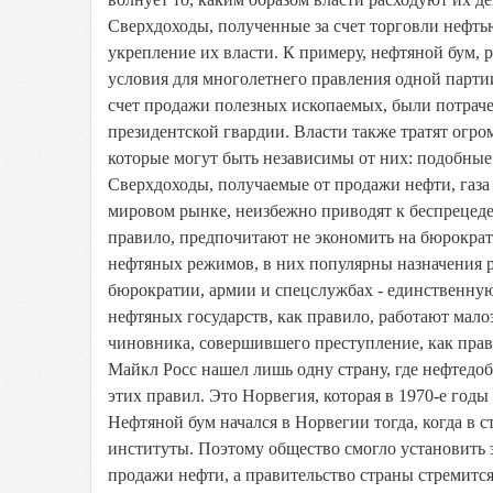
Сверхдоходы, полученные за счет торговли нефть
укрепление их власти. К примеру, нефтяной бум, р
условия для многолетнего правления одной парти
счет продажи полезных ископаемых, были потраче
президентской гвардии. Власти также тратят огр
которые могут быть независимы от них: подобные
Сверхдоходы, получаемые от продажи нефти, газа
мировом рынке, неизбежно приводят к беспрецед
правило, предпочитают не экономить на бюрократа
нефтяных режимов, в них популярны назначения 
бюрократии, армии и спецслужбах - единственну
нефтяных государств, как правило, работают мал
чиновника, совершившего преступление, как прав
Майкл Росс нашел лишь одну страну, где нефтед
этих правил. Это Норвегия, которая в 1970-е год
Нефтяной бум начался в Норвегии тогда, когда в 
институты. Поэтому общество смогло установить 
продажи нефти, а правительство страны стремится