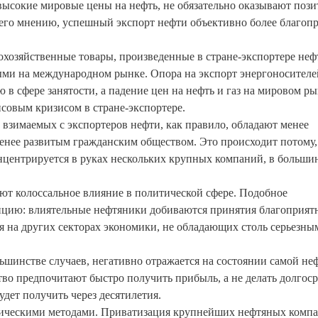
о высокие мировые цены на нефть, не обязательно оказывают поз
 его мнению, успешный экспорт нефти объективно более благоп
охозяйственные товары, произведенные в стране-экспортере неф
ыми на международном рынке. Опора на экспорт энергоносителе
в сфере занятости, а падение цен на нефть и газ на мировом р
совым кризисом в стране-экспортере.
 взимаемых с экспортеров нефти, как правило, обладают менее
нее развитым гражданским обществом. Это происходит потому,
нцентрируется в руках нескольких крупных компаний, в больши
ют колоссальное влияние в политической сфере. Подобное
пцию: влиятельные нефтяники добиваются принятия благоприят
я на других секторах экономики, не обладающих столь серьезны
льшинстве случаев, негативно отражается на состоянии самой не
тво предпочитают быстро получить прибыль, а не делать долгос
удет получить через десятилетия.
мическими методами. Приватизация крупнейших нефтяных комп