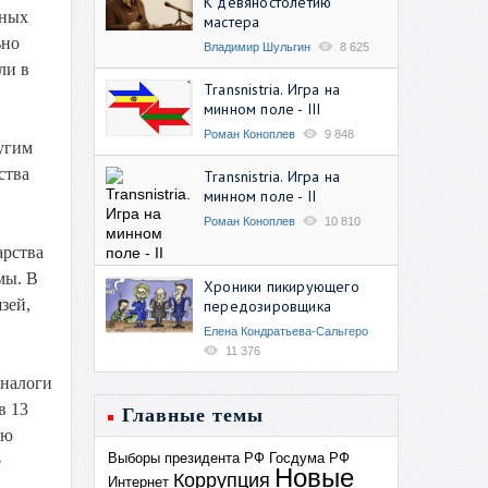
К девяностолетию
яных
мастера
ьно
Владимир Шульгин
8 625
ли в
Transnistria. Игра на
минном поле - III
Роман Коноплев
9 848
угим
ства
Transnistria. Игра на
минном поле - II
Роман Коноплев
10 810
арства
мы. В
Хроники пикирующего
зей,
передозировщика
Елена Кондратьева-Сальгеро
11 376
 налоги
в 13
Главные темы
ую
Выборы президента РФ
Госдума РФ
е
Новые
Коррупция
Интернет