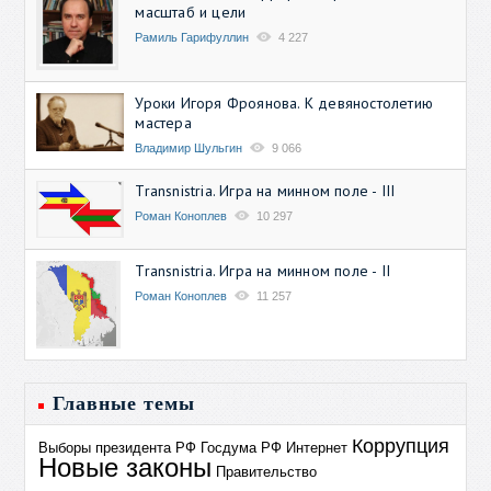
масштаб и цели
Рамиль Гарифуллин
4 227
Уроки Игоря Фроянова. К девяностолетию
мастера
Владимир Шульгин
9 066
Transnistria. Игра на минном поле - III
Роман Коноплев
10 297
Transnistria. Игра на минном поле - II
Роман Коноплев
11 257
Главные темы
Коррупция
Выборы президента РФ
Госдума РФ
Интернет
Новые законы
Правительство