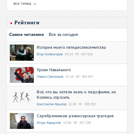
все темы →
Рейтинги
Самое читаемое
Все за сегодня
История моего пятидесятисемитства
Егор Холмогоров
02:14
407 816
Уроки Навального
Павел Святенков
01:14
364 547
Всё, что вы хотели знать о педофилии, но
боялись спросить
Константин Крылов
11:30
359 257
Серебренников: режиссерская трагедия
Игорь Караулов
14:50
347 226