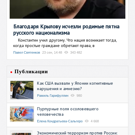
Благодаря Крылову исчезли родимые пятна
русского национализма
Константин учил другому. Что нация возникает тогда,
когда простые граждане обретают права, в
Павел Святенков
23 сен, 14:48
343 482
Публикации
Как США вызвали у Японии когнитивные
нарушения и амнезию?
Рамиль Гарифуллин
980
Пурпурные поля осоловевшего
человечества
Елена Кондратьева-Сальгеро
4 668
Экономический терроризм против России: