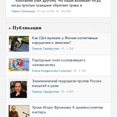
Константин учил другому. Что нация возникает тогда,
когда простые граждане обретают права, в
Павел Святенков
23 сен, 14:48
343 663
Публикации
Как США вызвали у Японии когнитивные
нарушения и амнезию?
Рамиль Гарифуллин
1 106
Пурпурные поля осоловевшего
человечества
Елена Кондратьева-Сальгеро
4 768
Экономический терроризм против России:
масштаб и цели
Рамиль Гарифуллин
4 333
Уроки Игоря Фроянова. К девяностолетию
мастера