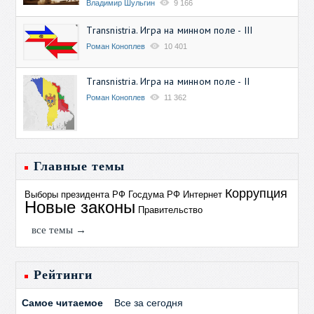
Владимир Шульгин
9 166
Transnistria. Игра на минном поле - III
Роман Коноплев
10 401
Transnistria. Игра на минном поле - II
Роман Коноплев
11 362
Главные темы
Коррупция
Выборы президента РФ
Госдума РФ
Интернет
Новые законы
Правительство
все темы →
Рейтинги
Самое читаемое
Все за сегодня