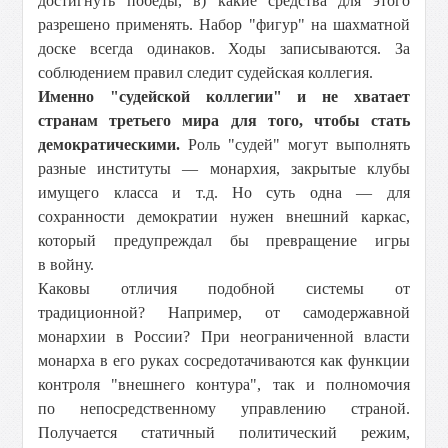
достигнуть победы, в) какие средства для этого
разрешено применять. Набор "фигур" на шахматной
доске всегда одинаков. Ходы записываются. За
соблюдением правил следит судейская коллегия.
Именно "судейской коллегии" и не хватает
странам третьего мира для того, чтобы стать
демократическими.
Роль "судей" могут выполнять
разные институты — монархия, закрытые клубы
имущего класса и т.д. Но суть одна — для
сохранности демократии нужен внешний каркас,
который предупреждал бы превращение игры
в войну.
Каковы отличия подобной системы от
традиционной? Например, от самодержавной
монархии в России? При неограниченной власти
монарха в его руках сосредотачиваются как функции
контроля "внешнего контура", так и полномочия
по непосредственному управлению страной.
Получается статичный политический режим,