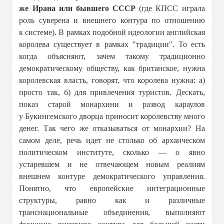
же Ирана или бывшего СССР
(где КПСС играла
роль суверена и внешнего контура по отношению
к системе). В рамках подобной идеологии английская
королева существует в рамках "традиции". То есть
когда объясняют, зачем такому традиционно
демократическому обществу, как британское, нужна
королевская власть, говорят, что королева нужна: а)
просто так, б) для привлечения туристов. Дескать,
показ старой монархини и развод караулов
у Букингемского дворца приносит королевству много
денег. Так чего же отказываться от монархии? На
самом деле, речь идет не столько об архаическом
политическом институте, сколько — о явно
устаревшем и не отвечающем новым реалиям
внешнем контуре демократического управления.
Понятно, что европейские интеграционные
структуры, равно как и различные
транснациональные объединения, выполняют