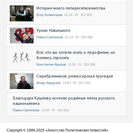
История моего пятидесятисемитства
Егор Холмогоров
02:14
407 850
Уроки Навального
Павел Святенков
01:14
364 580
Всё, что вы хотели знать о педофилии, но
боялись спросить
Константин Крылов
11:30
359 288
Серебренников: режиссерская трагедия
Игорь Караулов
14:50
347 258
Благодаря Крылову исчезли родимые пятна русского
национализма
Павел Святенков
14:48
343 656
Copyright © 1999-2025 «Агентство Политических Новостей»