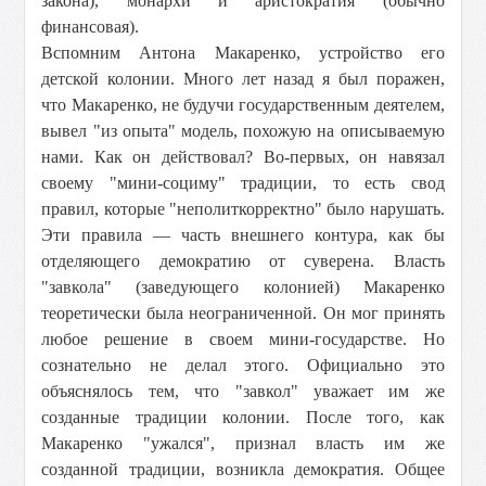
закона), монархи и аристократия (обычно
финансовая).
Вспомним Антона Макаренко, устройство его
детской колонии. Много лет назад я был поражен,
что Макаренко, не будучи государственным деятелем,
вывел "из опыта" модель, похожую на описываемую
нами. Как он действовал? Во-первых, он навязал
своему "мини-социму" традиции, то есть свод
правил, которые "неполиткорректно" было нарушать.
Эти правила — часть внешнего контура, как бы
отделяющего демократию от суверена. Власть
"завкола" (заведующего колонией) Макаренко
теоретически была неограниченной. Он мог принять
любое решение в своем мини-государстве. Но
сознательно не делал этого. Официально это
объяснялось тем, что "завкол" уважает им же
созданные традиции колонии. После того, как
Макаренко "ужался", признал власть им же
созданной традиции, возникла демократия. Общее