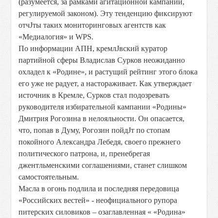
(разумеется, за рамками агитационной кампании,
регулируемой законом). Эту тенденцию фиксируют
отчЈты таких мониторинговых агентств как
«Медиалогия» и WPS.
По информации АПН, кремлЈвский куратор
партийной сферы Владислав Сурков неожиданно
охладел к «Родине», и растущий рейтинг этого блока
его уже не радует, а настораживает. Как утверждает
источник в Кремле, Сурков стал подозревать
руководителя избирательной кампании «Родины»
Дмитрия Рогозина в нелояльности. Он опасается,
что, попав в Думу, Рогозин пойдЈт по стопам
покойного Александра Лебедя, своего прежнего
политического патрона, и, пренебрегая
джентльменскими соглашениями, станет слишком
самостоятельным.
Масла в огонь подлила и последняя передовица
«Российских вестей» - неофициального рупора
питерских силовиков – озаглавленная « «Родина»