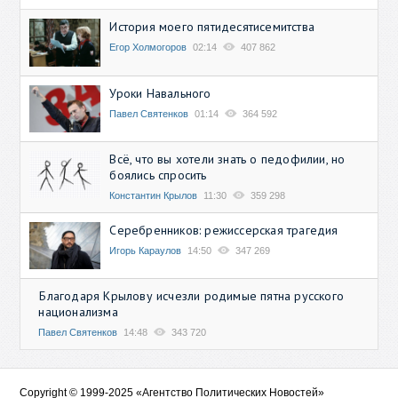
История моего пятидесятисемитства
Егор Холмогоров
02:14
407 862
Уроки Навального
Павел Святенков
01:14
364 592
Всё, что вы хотели знать о педофилии, но
боялись спросить
Константин Крылов
11:30
359 298
Серебренников: режиссерская трагедия
Игорь Караулов
14:50
347 269
Благодаря Крылову исчезли родимые пятна русского
национализма
Павел Святенков
14:48
343 720
Copyright © 1999-2025 «Агентство Политических Новостей»