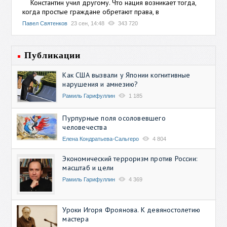
Константин учил другому. Что нация возникает тогда,
когда простые граждане обретают права, в
Павел Святенков
23 сен, 14:48
343 720
Публикации
Как США вызвали у Японии когнитивные
нарушения и амнезию?
Рамиль Гарифуллин
1 185
Пурпурные поля осоловевшего
человечества
Елена Кондратьева-Сальгеро
4 804
Экономический терроризм против России:
масштаб и цели
Рамиль Гарифуллин
4 369
Уроки Игоря Фроянова. К девяностолетию
мастера