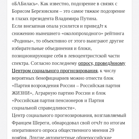
оБАБилась». Как известно, подозрение в связях с
Борисом Березовским – это самое тяжкое подозрение
в глазах президента Владимира Путина.
Если внезапная опала усилится и приведЈт к
снижению нынешнего «околопроходного» рейтинга
«Родины», то объективно от этого выиграют другие
избирательные объединения и блоки,
позиционирующие себя в левоцентристской части
спектра. Согласно последнему
опросу, проведЈнному
Центром социального прогнозирования
, к числу
вероятных бенефициариев можно отнести блок
«Партия возрождения России – Российская партия
ЖИЗНИ», Аграрную партию России и блок
«Российская партия пенсионеров и Партия
социальной справедливости».
Центр социального прогнозирования, возглавляемый
Францем Шереги, обнародовал свой отчЈт по итогам
оперативного опроса общественного мнения 29
ноября. Другие авторитетные общероссийские