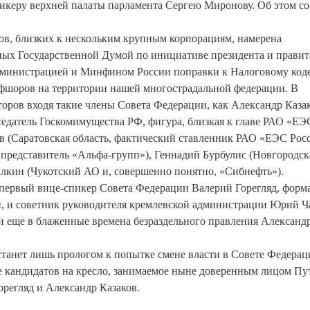
пикеру верхней палаты парламента Сергею Миронову. Об этом с
ов, близких к нескольким крупным корпорациям, намерена
нных Государственной Думой по инициативе президента и правит
администрацией и Минфином России поправки к Налоговому код
шоров на территории нашей многострадальной федерации. В
оров входя такие члены Совета Федерации, как Александр Каза
седатель Госкомимущества РФ, фигура, близкая к главе РАО «ЕЭ
 (Саратовская область, фактический ставленник РАО «ЕЭС Росс
 представитель «Альфа-групп»), Геннадий Бурбулис (Новгородск
лкин (Чукотский АО и, совершенно понятно, «Сибнефть»).
первый вице-спикер Совета Федерации Валерий Горегляд, форм
н, и советник руководителя кремлевской администрации Юрий Ч
еще в блаженные времена безраздельного правления Александ
танет лишь прологом к попытке смене власти в Совете Федерац
тве кандидатов на кресло, занимаемое ныне доверенным лицом Пу
регляд и Александр Казаков.