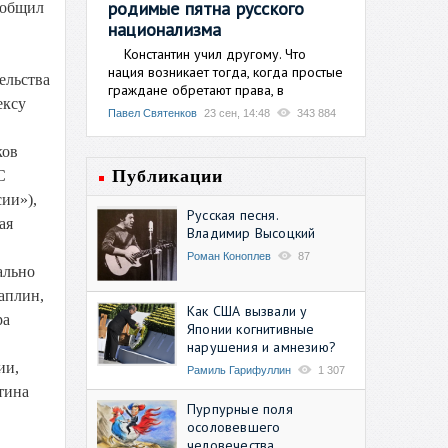
родимые пятна русского
ообщил
национализма
Константин учил другому. Что
нация возникает тогда, когда простые
ельства
граждане обретают права, в
ексу
Павел Святенков
23 сен, 14:48
343 884
ков
Публикации
С
ии»),
Русская песня.
ая
Владимир Высоцкий
Роман Коноплев
87
ально
аплин,
Как США вызвали у
ра
Японии когнитивные
нарушения и амнезию?
ии,
Рамиль Гарифуллин
1 307
тина
Пурпурные поля
осоловевшего
человечества