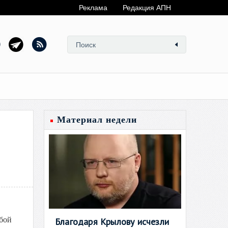
Реклама
Редакция АПН
Материал недели
 бой
Благодаря Крылову исчезли