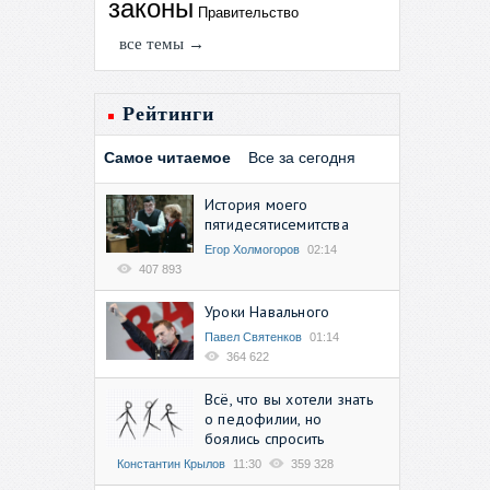
законы
Правительство
все темы →
Рейтинги
Самое читаемое
Все за сегодня
История моего
пятидесятисемитства
Егор Холмогоров
02:14
407 893
Уроки Навального
Павел Святенков
01:14
364 622
Всё, что вы хотели знать
о педофилии, но
боялись спросить
Константин Крылов
11:30
359 328