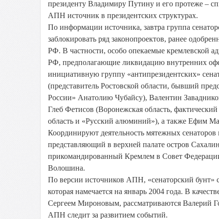
президенту Владимиру Путину и его протеже – с
АПН источник в президентских структурах.
По информации источника, завтра группа сенатор
заблокировать ряд законопроектов, ранее одобре
РФ. В частности, особо опекаемые кремлевской 
РФ, предполагающие ликвидацию внутренних офф
инициативную группу «антипрезидентских» сенат
(представитель Ростовской области, бывший пред
России» Анатолию Чубайсу), Валентин Завадников
Глеб Фетисов (Воронежская область, фактический
область и «Русский алюминий»), а также Ефим Ма
Координируют деятельность мятежных сенаторов 
представляющий в верхней палате остров Сахали
прикомандированный Кремлем в Совет Федерации 
Волошина.
По версии источников АПН, «сенаторский бунт» с
которая намечается на январь 2004 года. В качес
Сергеем Мироновым, рассматриваются Валерий Го
АПН следит за развитием событий.