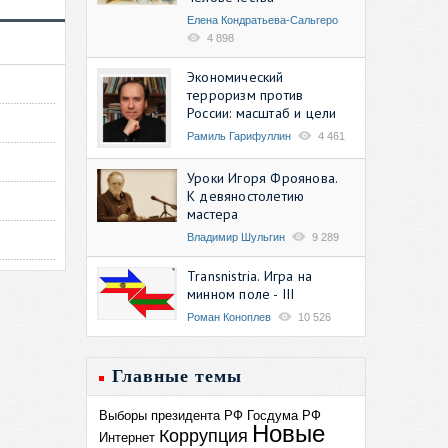
Елена Кондратьева-Сальгеро
4 898
Экономический
терроризм против
России: масштаб и цели
Рамиль Гарифуллин
4 461
Уроки Игоря Фроянова.
К девяностолетию
мастера
Владимир Шульгин
9 289
Transnistria. Игра на
минном поле - III
Роман Коноплев
10 526
Главные темы
Выборы президента РФ
Госдума РФ
Новые
Коррупция
Интернет