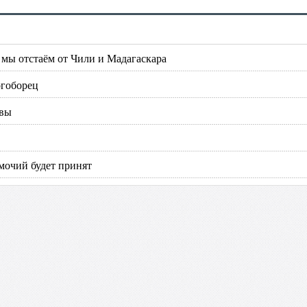
мы отстаём от Чили и Мадагаскара
огоборец
квы
мочий будет принят