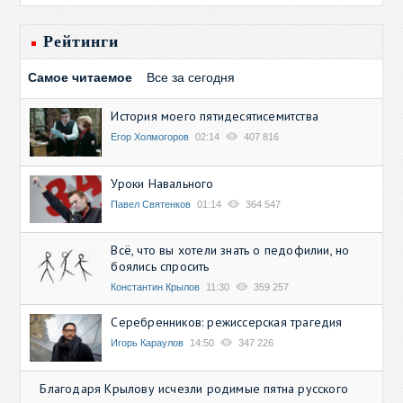
Рейтинги
Самое читаемое
Все за сегодня
История моего пятидесятисемитства
Егор Холмогоров
02:14
407 816
Уроки Навального
Павел Святенков
01:14
364 547
Всё, что вы хотели знать о педофилии, но
боялись спросить
Константин Крылов
11:30
359 257
Серебренников: режиссерская трагедия
Игорь Караулов
14:50
347 226
Благодаря Крылову исчезли родимые пятна русского