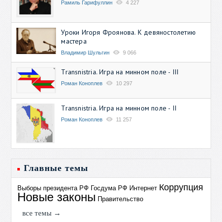
Рамиль Гарифуллин
4 227
Уроки Игоря Фроянова. К девяностолетию
мастера
Владимир Шульгин
9 066
Transnistria. Игра на минном поле - III
Роман Коноплев
10 297
Transnistria. Игра на минном поле - II
Роман Коноплев
11 257
Главные темы
Коррупция
Выборы президента РФ
Госдума РФ
Интернет
Новые законы
Правительство
все темы →