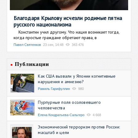
Благодаря Крылову исчезли родимые пятна
русского национализма
Константин учил другому. Что нация возникает тогда,
когда простые граждане обретают права, в
Павел Святенков
23 сен, 14:48
343 476
Публикации
Как США вызвали у Японии когнитивные
нарушения и амнезию?
Рамиль Гарифуллин
980
Пурпурные поля осоловевшего
человечества
Елена Кондратьева-Сальгеро
4 668
Экономический терроризм против России:
масштаб и цели