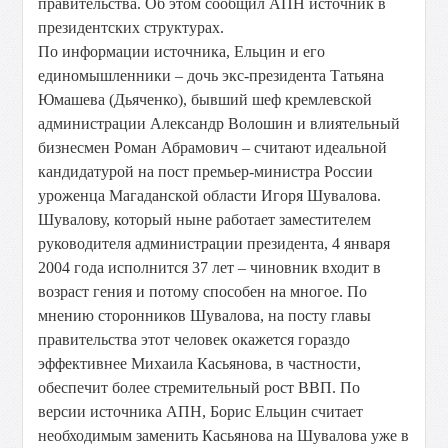
правительства. Об этом сообщил АПН источник в
президентских структурах.
По информации источника, Ельцин и его
единомышленники – дочь экс-президента Татьяна
Юмашева (Дьяченко), бывший шеф кремлевской
администрации Александр Волошин и влиятельный
бизнесмен Роман Абрамович – считают идеальной
кандидатурой на пост премьер-министра России
уроженца Магаданской области Игоря Шувалова.
Шувалову, который ныне работает заместителем
руководителя администрации президента, 4 января
2004 года исполнится 37 лет – чиновник входит в
возраст гения и потому способен на многое. По
мнению сторонников Шувалова, на посту главы
правительства этот человек окажется гораздо
эффективнее Михаила Касьянова, в частности,
обеспечит более стремительный рост ВВП. По
версии источника АПН, Борис Ельцин считает
необходимым заменить Касьянова на Шувалова уже в