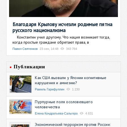
Благодаря Крылову исчезли родимые пятна
русского национализма
Константин учил другому. Что нация возникает тогда,
когда простые граждане обретают права, в
Павел Святенков
23 сен, 14:48
343 764
Публикации
Как США вызвали у Японии когнитивные
нарушения и амнезию?
Рамиль Гарифуллин
1 230
Пурпурные поля осоловевшего
человечества
Елена Кондратьева-Сальгеро
4 831
Экономический терроризм против России: