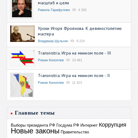
масштаб и цели
Рамиль Гарифуллин
4 392
Уроки Игоря Фроянова. К девяностолетию
мастера
Владимир Шульгин
9 224
Transnistria. Игра на минном поле - III
Роман Коноплев
10 461
Transnistria. Игра на минном поле - II
Роман Коноплев
11 423
Главные темы
Коррупция
Выборы президента РФ
Госдума РФ
Интернет
Новые законы
Правительство