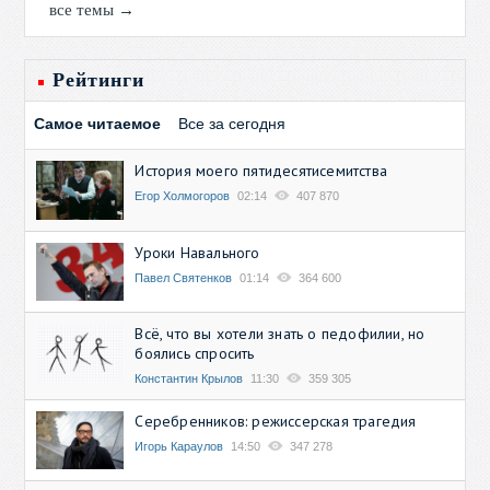
все темы →
Рейтинги
Самое читаемое
Все за сегодня
История моего пятидесятисемитства
Егор Холмогоров
02:14
407 870
Уроки Навального
Павел Святенков
01:14
364 600
Всё, что вы хотели знать о педофилии, но
боялись спросить
Константин Крылов
11:30
359 305
Серебренников: режиссерская трагедия
Игорь Караулов
14:50
347 278