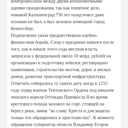
компромиссной между двумя антиномичными
идеями празднования, так как понятное дело,
никакой Калининград 750 лет назад вовсе даже
основан не был, а был заложен немецкий город
Кенигсберг.
Подписанию указа предшествовала идейно-
финансовая борьба. Спор о празднике начался после
того, как в начале этого года местная власть
запросила у федеральной около 10 млрд. рублей на
организацию и подготовку юбилея: реставрацию
памятников, строительство мостов, дорог и жилых
домов, развитие транспортной инфраструктуры.
Отмечать собирались ту самую дату, когда в 1255
году отряд воинов Тевтонского Ордена под началом
чешского короля Оттокара Пшемысла II во время
крестового похода заложил на горе, стоящей на
берегу реки, замок "во славу Христа и для защиты
только что обращенных в христианство”. К моменту
обращения губернатор области Владимир Егоров