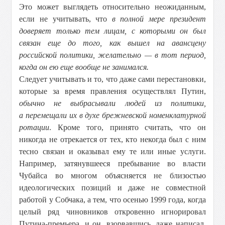
Это может выглядеть относительно неожиданным,
если не учитывать, что
в полной мере президент
доверяет только тем лицам, с которыми он был
связан еще до того, как вышел на авансцену
российской политики, желательно — в тот период,
когда он ею еще вообще не занимался.
Следует учитывать и то, что даже сами перестановки,
которые за время правления осуществлял Путин,
обычно не выбрасывали людей из политики,
а перемещали их в духе брежневской номенклатурной
ротации
. Кроме того, принято считать, что он
никогда не отрекается от тех, кто некогда был с ним
тесно связан и оказывал ему те или иные услуги.
Например, затянувшееся пребывание во власти
Чубайса во многом объясняется не близостью
идеологических позиций и даже не совместной
работой у Собчака, а тем, что осенью 1999 года, когда
целый ряд чиновников откровенно игнорировал
Путина-премьера, и он, взорвавшись, даже написал,