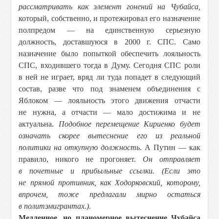
рассматривать как элемент гонений на Чубайса,
который, собственно, и протежировал его назначение
полпредом — на единственную серьезную
должность, доставшуюся в 2000 г. СПС. Само
назначение было попыткой обеспечить лояльность
СПС, входившего тогда в Думу. Сегодня СПС роли
в ней не играет, вряд ли туда попадет в следующий
состав, разве что под знаменем объединения с
Яблоком — лояльность этого движения отчасти
не нужна, а отчасти — мало достижима и не
актуальна.
Подобное перемещение Кириенко будет
означать скорее вытеснение его из реальной
политики на откупную должность
. А Путин — как
правило, никого не прогоняет.
Он отправляет
в почетные и прибыльные ссылки.
(Если это
не прямой противник, как Ходорковский, которому,
впрочем, тоже предлагали мирно остаться
в политэмигрантах.).
Медленное, но планомерное вытеснение Чубайса