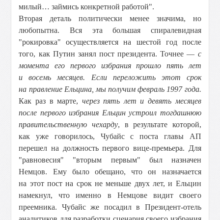
милый… займись конкретной работой".
Вторая деталь политически менее значима, но
любопытна. Вся эта большая спиралевидная
"рокировка" осуществляется на шестой год после
того, как Путин занял пост президента. Точнее —
с
момента его первого избрания прошло пять лет
и восемь месяцев.
Если переложить этот срок
на правление Ельцина, мы получим февраль 1997 года.
Как раз в марте,
через пять лет и девять месяцев
после первого избрания Ельцин устроил тогдашнюю
правительственную чехарду
, в результате которой,
как уже говорилось, Чубайс с поста главы АП
перешел на должность первого вице-премьера. Для
"равновесия" "вторым первым" был назначен
Немцов. Ему было обещано, что он назначается
на этот пост на срок не меньше двух лет, и Ельцин
намекнул, что именно в Немцове видит своего
преемника. Чубайс же посадил в Президент-отель
аналитиков для разработки сценария своего избрания