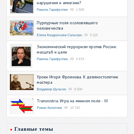
нарушения и амнезию?
Рамиль Гарифуллин
1 509
Пурпурные поля осоловевшего
человечества
Елена Кондратьева-Сальгеро
5 115
Экономический терроризм против России:
масштаб и цели
Рамиль Гарифуллин
4 673
Уроки Игоря Фроянова. К девяностолетию
мастера
Владимир Шульгин
9 500
Transnistria. Игра на минном поле - III
Роман Коноплев
10 742
Главные темы