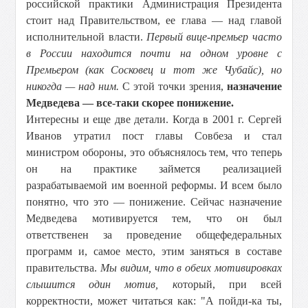
российской практики Администрация Президента
стоит над Правительством, ее глава — над главой
исполнительной власти.
Первый вице-премьер часто
в России находится почти на одном уровне с
Премьером (как Сосковец и тот же Чубайс), но
никогда — над ним.
С этой точки зрения,
назначение
Медведева — все-таки скорее понижение.
Интересны и еще две детали. Когда в 2001 г. Сергей
Иванов утратил пост главы Совбеза и стал
министром обороны, это объяснялось тем, что теперь
он на практике займется реализацией
разрабатываемой им военной реформы. И всем было
понятно, что это — понижение. Сейчас назначение
Медведева мотивируется тем, что он был
ответственен за проведение общефедеральных
программ и, самое место, этим заняться в составе
правительства.
Мы видим, что в обеих мотивировках
слышится один мотив, к
оторый, при всей
корректности, может читаться как: "А пойди-ка ты,