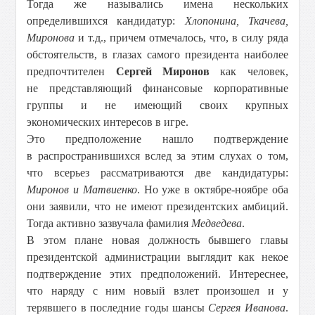
Тогда же назывались имена нескольких
определившихся кандидатур:
Хлопонина, Ткачева,
Миронова
и т.д., причем отмечалось, что, в силу ряда
обстоятельств, в глазах самого президента наиболее
предпочтителен
Сергей Миронов
как человек,
не представляющий финансовые корпоративные
группы и не имеющий своих крупных
экономических интересов в игре.
Это предположение нашло подтверждение
в распространившихся вслед за этим слухах о том,
что всерьез рассматриваются две кандидатуры:
Миронов и Матвиенко
. Но уже в октябре-ноябре оба
они заявили, что не имеют президентских амбиций.
Тогда активно зазвучала фамилия
Медведева
.
В этом плане новая должность бывшего главы
президентской администрации выглядит как некое
подтверждение этих предположений. Интереснее,
что наряду с ним новый взлет произошел и у
терявшего в последние годы шансы
Сергея Иванова
.