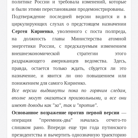
политике России и требовала изменений, которые
и были этими перестановками продемонстрированы.
Подтверждение последней версии видится и в
циркулирующих слухах о предстоящем назначении
Сергея Кириенко
, уволенного с поста полпреда,
на должность главы Министерства атомной
энергетики России, с предсказуемым изменением
внешнеэкономической стратегии этого
раздражающего американцев ведомства. Здесь,
правда, остается только ждать, сбудется ли это
назначение, и явится ли оно повышением или
понижением для самого Кириенко.
Все версии выдвинуты пока по горячим следам,
вполне могут оказаться произвольными, и все они
имеют доводы как "за", так и "против".
Основанное возражение против первой версии
—
операция "преемник-два" началась отчего-то
слишком рано. Впереди еще три года путинского
президентства и вычертить однозначную траекторию