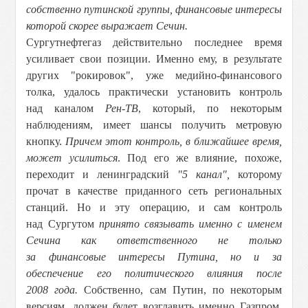
собственно путинской группы, финансовые интересы
которой скорее выражает Сечин.
Сургутнефтегаз действительно последнее время
усиливает свои позиции. Именно ему, в результате
других "рокировок", уже медийно-финансового
толка, удалось практически установить контроль
над каналом
Рен-ТВ
, который, по некоторым
наблюдениям, имеет шансы получить метровую
кнопку.
Причем этот контроль, в ближайшее время,
может усилиться
. Под его же влияние, похоже,
переходит и ленинградский
"5 канал",
которому
прочат в качестве приданного сеть региональных
станций. Но и эту операцию, и сам контроль
над Сургутом
принято связывать именно с именем
Сечина как ответственного не только
за финансовые интересы Путина, но и за
обеспечение его политического влияния после
2008 года.
Собственно, сам Путин, по некоторым
версиям, должен будет возглавить именно Газпром,