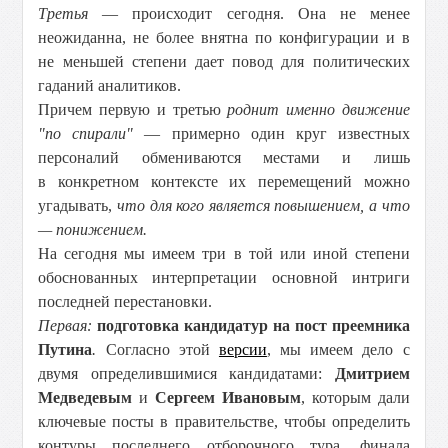
Третья
— происходит сегодня. Она не менее
неожиданна, не более внятна по конфигурации и в
не меньшей степени дает повод для политических
гаданий аналитиков.
Причем первую и третью
роднит именно движение
"по спирали"
— примерно один круг известных
персоналий обмениваются местами и лишь
в конкретном контексте их перемещений можно
угадывать,
что для кого является повышением, а что
— понижением.
На сегодня мы имеем три в той или иной степени
обоснованных интерпретации основной интриги
последней перестановки.
Первая:
подготовка кандидатур на пост преемника
Путина
.
Согласно этой
версии
, мы имеем дело с
двумя определившимися кандидатами:
Дмитрием
Медведевым
и
Сергеем Ивановым
, которым дали
ключевые посты в правительстве, чтобы определить
контуры последнего отборочного тура, финала