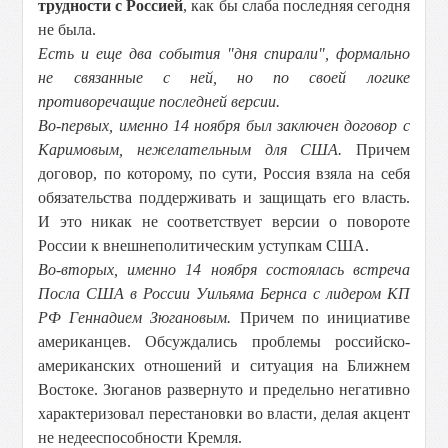
трудности с Россией
, как бы слаба последняя сегодня
не была.
Есть и еще два события "дня спирали", формально
не связанные с ней, но по своей логике
противоречащие последней версии.
Во-первых, именно 14 ноября был заключен договор с
Каримовым, нежелательным для США.
Причем
договор, по которому, по сути, Россия взяла на себя
обязательства поддерживать и защищать его власть.
И это никак не соответствует версии о повороте
России к внешнеполитическим уступкам США.
Во-вторых, именно 14 ноября состоялась встреча
Посла США в России Уильяма Бернса с лидером КП
РФ Геннадием Зюгановым.
Причем по инициативе
американцев. Обсуждались проблемы российско-
американских отношений и ситуация на Ближнем
Востоке. Зюганов развернуто и предельно негативно
характеризовал перестановки во власти, делая акцент
не недееспособности Кремля.