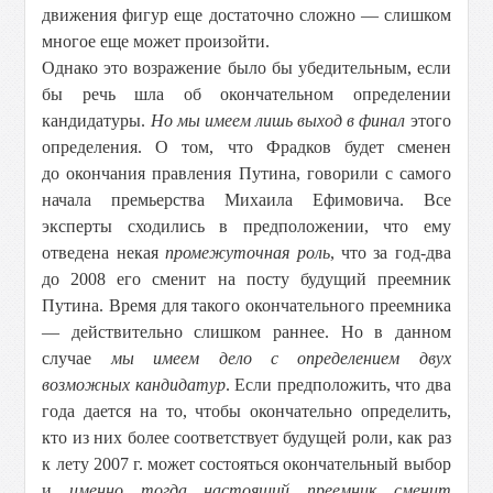
движения фигур еще достаточно сложно — слишком
многое еще может произойти.
Однако это возражение было бы убедительным, если
бы речь шла об окончательном определении
кандидатуры.
Но мы имеем лишь выход в финал
этого
определения. О том, что Фрадков будет сменен
до окончания правления Путина, говорили с самого
начала премьерства Михаила Ефимовича. Все
эксперты сходились в предположении, что ему
отведена некая
промежуточная роль
, что за год-два
до 2008 его сменит на посту будущий преемник
Путина. Время для такого окончательного преемника
— действительно слишком раннее. Но в данном
случае
мы имеем дело с определением двух
возможных кандидатур
. Если предположить, что два
года дается на то, чтобы окончательно определить,
кто из них более соответствует будущей роли, как раз
к лету 2007 г. может состояться окончательный выбор
и
именно тогда настоящий преемник сменит