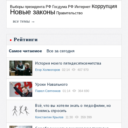
Коррупция
Выборы президента РФ
Госдума РФ
Интернет
Новые законы
Правительство
все темы →
Рейтинги
Самое читаемое
Все за сегодня
История моего пятидесятисемитства
Егор Холмогоров
02:14
407 970
Уроки Навального
Павел Святенков
01:14
364 690
Всё, что вы хотели знать о педофилии, но
боялись спросить
Константин Крылов
11:30
359 399