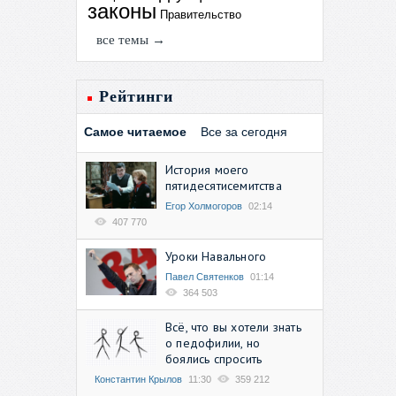
законы
Правительство
все темы →
Рейтинги
Самое читаемое
Все за сегодня
История моего
пятидесятисемитства
Егор Холмогоров
02:14
407 770
Уроки Навального
Павел Святенков
01:14
364 503
Всё, что вы хотели знать
о педофилии, но
боялись спросить
Константин Крылов
11:30
359 212