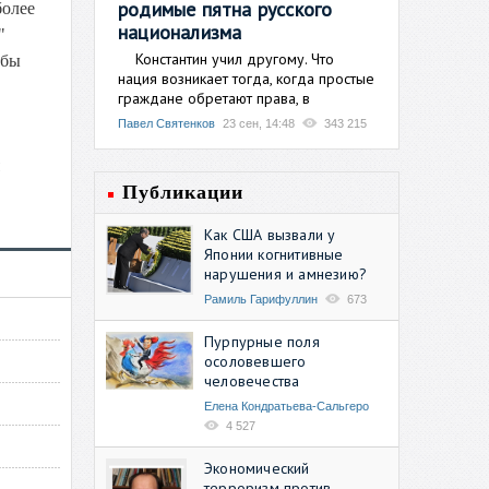
родимые пятна русского
более
национализма
"
Константин учил другому. Что
 бы
нация возникает тогда, когда простые
граждане обретают права, в
Павел Святенков
23 сен, 14:48
343 215
Публикации
Как США вызвали у
Японии когнитивные
нарушения и амнезию?
Рамиль Гарифуллин
673
Пурпурные поля
осоловевшего
человечества
Елена Кондратьева-Сальгеро
4 527
Экономический
терроризм против