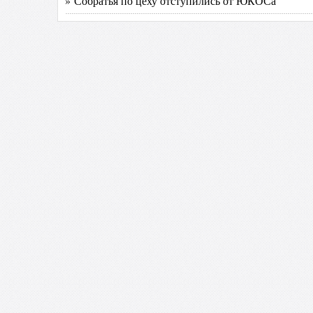
» Собратья по цеху отступились от ЮКОСа