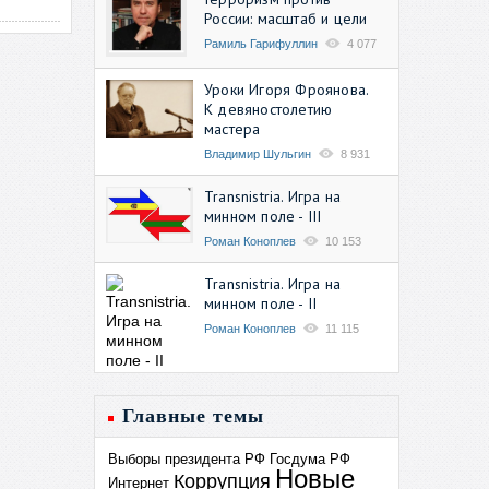
России: масштаб и цели
Рамиль Гарифуллин
4 077
Уроки Игоря Фроянова.
К девяностолетию
мастера
Владимир Шульгин
8 931
Transnistria. Игра на
минном поле - III
Роман Коноплев
10 153
Transnistria. Игра на
минном поле - II
Роман Коноплев
11 115
Главные темы
Выборы президента РФ
Госдума РФ
Новые
Коррупция
Интернет