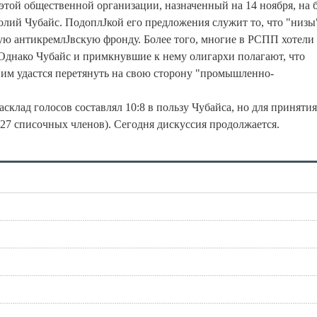
 этой общественной организации, назначенный на 14 ноября, на 
олий Чубайс. ПодоплЈкой его предложения служит то, что "низы
ю антикремлЈвскую фронду. Более того, многие в РСПП хотели
 Однако Чубайс и примкнувшие к нему олигархи полагают, что
н, им удастся перетянуть на свою сторону "промышленно-
клад голосов составлял 10:8 в пользу Чубайса, но для принятия
 27 списочных членов). Сегодня дискуссия продолжается.