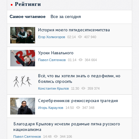
Рейтинги
Самое читаемое
Все за сегодня
История моего пятидесятисемитства
Егор Холмогоров
02:14
407 940
Уроки Навального
Павел Святенков
01:14
364 664
Всё, что вы хотели знать о педофилии, но
боялись спросить
Константин Крылов
11:30
359 374
Серебренников: режиссерская трагедия
Игорь Караулов
14:50
347 348
Благодаря Крылову исчезли родимые пятна русского
национализма
Павел Святенков
14:48
344 106