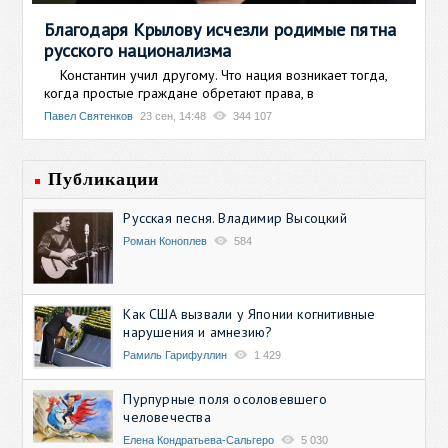
Благодаря Крылову исчезли родимые пятна
русского национализма
Константин учил другому. Что нация возникает тогда,
когда простые граждане обретают права, в
Павел Святенков
23 сен, 14:48
344 107
Публикации
Русская песня. Владимир Высоцкий
Роман Коноплев
584
Как США вызвали у Японии когнитивные
нарушения и амнезию?
Рамиль Гарифуллин
1 429
Пурпурные поля осоловевшего
человечества
Елена Кондратьева-Сальгеро
5 030