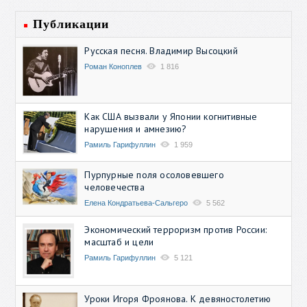
Публикации
Русская песня. Владимир Высоцкий
Роман Коноплев
1 816
Как США вызвали у Японии когнитивные
нарушения и амнезию?
Рамиль Гарифуллин
1 959
Пурпурные поля осоловевшего
человечества
Елена Кондратьева-Сальгеро
5 562
Экономический терроризм против России:
масштаб и цели
Рамиль Гарифуллин
5 121
Уроки Игоря Фроянова. К девяностолетию