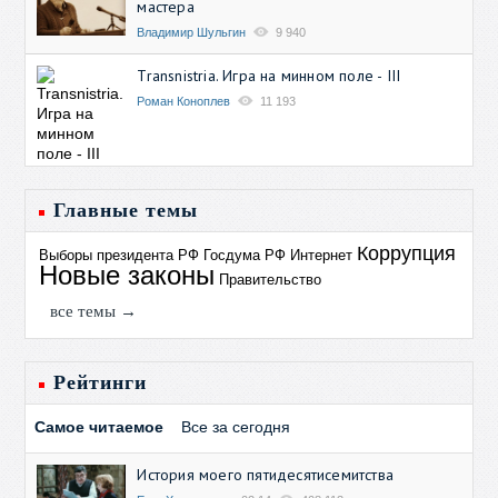
мастера
Владимир Шульгин
9 940
Transnistria. Игра на минном поле - III
Роман Коноплев
11 193
Главные темы
Коррупция
Выборы президента РФ
Госдума РФ
Интернет
Новые законы
Правительство
все темы →
Рейтинги
Самое читаемое
Все за сегодня
История моего пятидесятисемитства