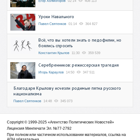
Егор Холмогоров
02:14
408 113
Уроки Навального
Павел Святенков
01:14
364 827
Всё, что вы хотели знать о педофилии, но
боялись спросить
Константин Крылов
11:30
359 539
Серебренников: режиссерская трагедия
Игорь Караулов
14:50
347 511
Благодаря Крылову исчезли родимые пятна русского
национализма
Павел Святенков
14:48
345 073
Copyright © 1999-2025 «Агентство Политических Новостей»
Лицензия Минпечати Эл. №77-2792
При полном или частичном использовании материалов, ссылка на
АПН обязательна