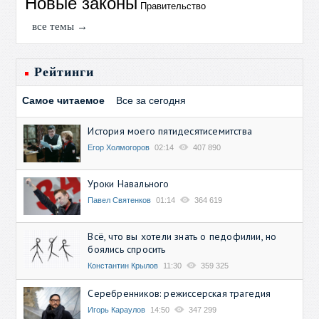
Новые законы
Правительство
все темы →
Рейтинги
Самое читаемое
Все за сегодня
История моего пятидесятисемитства
Егор Холмогоров
02:14
407 890
Уроки Навального
Павел Святенков
01:14
364 619
Всё, что вы хотели знать о педофилии, но
боялись спросить
Константин Крылов
11:30
359 325
Серебренников: режиссерская трагедия
Игорь Караулов
14:50
347 299