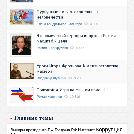
Пурпурные поля осоловевшего
человечества
Елена Кондратьева-Сальгеро
4 890
Экономический терроризм против России:
масштаб и цели
Рамиль Гарифуллин
4 452
Уроки Игоря Фроянова. К девяностолетию
мастера
Владимир Шульгин
9 280
Transnistria. Игра на минном поле - III
Роман Коноплев
10 516
Главные темы
Коррупция
Выборы президента РФ
Госдума РФ
Интернет