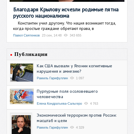
Благодаря Крылову исчезли родимые пятна
русского национализма
Константин учил другому. Что нация возникает тогда,
когда простые граждане обретают права, в
Павел Святенков
23 сен, 14:48
343 655
Публикации
Как США вызвали у Японии когнитивные
нарушения и амнезию?
Рамиль Гарифуллин
1 097
Пурпурные поля осоловевшего
человечества
Елена Кондратьева-Сальгеро
4 763
Экономический терроризм против России:
масштаб и цели
Рамиль Гарифуллин
4 329