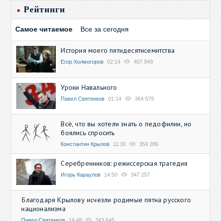
Рейтинги
Самое читаемое
Все за сегодня
История моего пятидесятисемитства
Егор Холмогоров
02:14
407 849
Уроки Навального
Павел Святенков
01:14
364 579
Всё, что вы хотели знать о педофилии, но
боялись спросить
Константин Крылов
11:30
359 286
Серебренников: режиссерская трагедия
Игорь Караулов
14:50
347 257
Благодаря Крылову исчезли родимые пятна русского
национализма
Павел Святенков
14:48
343 645