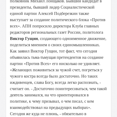
полковник Михаил Лонщаков. Бывший кандидат в
президенты, бывший лидер Социалистической
единой партии Алексей Подберезкин также
выступает за создание политического блока «Против
всех». АПН попросило директора Клуба главных
редакторов региональных газет России, политолога
Виктор Гущин
, создающего одноименное движение,
поделиться мнением о своих единомышленниках.
Как заявил Виктор Гущин, тот факт, что сегодня
объявилась тьма-тьмущая претендентов на создание
партии «Против Всех» его нисколько не удивляет.
«Желающих поживиться за чужой счет, погреться у
чужого костра всегда было достаточно. Но таких
иждивенцев, слава Богу, всегда легко распознать, -
считает он. - Достаточно поинтересоваться, чем такой
деятель занимался, на что ориентировался в
политике, к чему призывал, о чем писал, с кем
взаимодействовал на предыдущих выборах».
Сегодня же куда не плюнь, - обязательно в