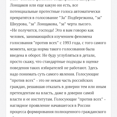
Лонщаков или еще какую ни есть, все
потенциальные протестные голоса автоматически
превратятся в голосование "За" Подберезкина, "за"
Шнурова, "за" Лонщакова, "за" черта лысого.
«Не получится, господа! Это я вам говорю как
человек, занимающийся изучением феномена
голосования "против всех" с 1993 года, с того самого
момента, когда норма такого голосования была
введена в оборот. Не буду углубляться в детали,
просто скажу, что стандартные подходы в оценке
поведения таких избирателей не работают. 3десь
надо понимать суть самого явления. Голосующие
"против всех" - это не некая часть российских
граждан, решавшая отказать в доверии тем или иным
претендентам на власть, даже в доверии самой
власти и ее институтам. Голосующие "против всех" -
наглядное проявление начавшегося в России
процесса формирования полноценного гражданского