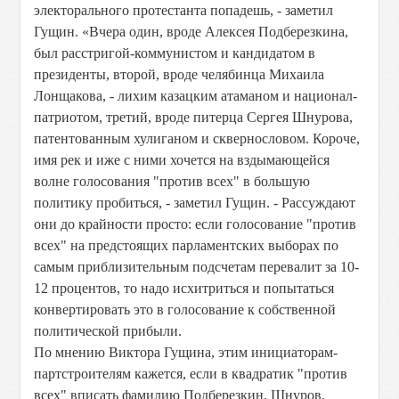
электорального протестанта попадешь, - заметил
Гущин. «Вчера один, вроде Алексея Подберезкина,
был расстригой-коммунистом и кандидатом в
президенты, второй, вроде челябинца Михаила
Лонщакова, - лихим казацким атаманом и национал-
патриотом, третий, вроде питерца Сергея Шнурова,
патентованным хулиганом и сквернословом. Короче,
имя рек и иже с ними хочется на вздымающейся
волне голосования "против всех" в большую
политику пробиться, - заметил Гущин. - Рассуждают
они до крайности просто: если голосование "против
всех" на предстоящих парламентских выборах по
самым приблизительным подсчетам перевалит за 10-
12 процентов, то надо исхитриться и попытаться
конвертировать это в голосование к собственной
политической прибыли.
По мнению Виктора Гущина, этим инициаторам-
партстроителям кажется, если в квадратик "против
всех" вписать фамилию Подберезкин, Шнуров,