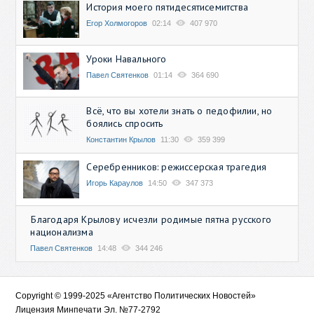
История моего пятидесятисемитства
Егор Холмогоров
02:14
407 970
Уроки Навального
Павел Святенков
01:14
364 690
Всё, что вы хотели знать о педофилии, но
боялись спросить
Константин Крылов
11:30
359 399
Серебренников: режиссерская трагедия
Игорь Караулов
14:50
347 373
Благодаря Крылову исчезли родимые пятна русского
национализма
Павел Святенков
14:48
344 246
Copyright © 1999-2025 «Агентство Политических Новостей»
Лицензия Минпечати Эл. №77-2792