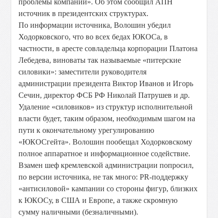
проблемы компании». Об этом сообщил АПН
источник в президентских структурах.
По информации источника, Волошин убедил
Ходорковского, что во всех бедах ЮКОСа, в
частности, в аресте совладельца корпорации Платона
Лебедева, виноваты так называемые «питерские
силовики»: заместители руководителя
администрации президента Виктор Иванов и Игорь
Сечин, директор ФСБ РФ Николай Патрушев и др.
Удаление «силовиков» из структур исполнительной
власти будет, таким образом, необходимым шагом на
пути к окончательному урегулированию
«ЮКОСгейта». Волошин пообещал Ходорковскому
полное аппаратное и информационное содействие.
Взамен шеф кремлевской администрации попросил,
по версии источника, не так много: PR-поддержку
«антисиловой» кампании со стороны фигур, близких
к ЮКОСу, в США и Европе, а также скромную
сумму наличными (безналичными).