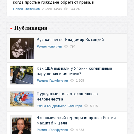
когда простые граждане обретают права, в
Павел Святенков
23 сен, 14:48
344 246
Публикации
Русская песня. Владимир Высоцкий
Роман Коноплев
794
Как США вызвали у Японии когнитивные
нарушения и амнезию?
Рамиль Гарифуллин
1 509
Пурпурные поля осоловевшего
человечества
Елена Кондратьева-Сальгеро
5 115
Экономический терроризм против России:
масштаб и цели
Рамиль Гарифуллин
4 673