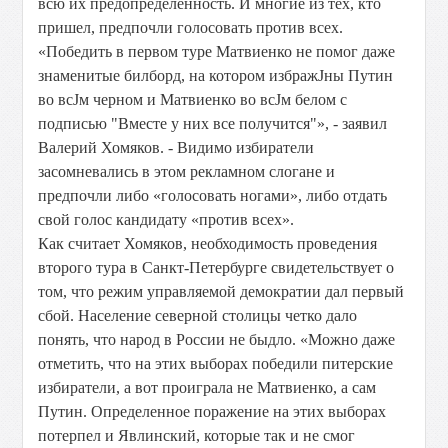
всю их предопределенность. И многие из тех, кто
пришел, предпочли голосовать против всех.
«Победить в первом туре Матвиенко не помог даже
знаменитые билборд, на котором избражЈны Путин
во всЈм черном и Матвиенко во всЈм белом с
подписью "Вместе у них все получится"», - заявил
Валерий Хомяков. - Видимо избиратели
засомневались в этом рекламном слогане и
предпочли либо «голосовать ногами», либо отдать
свой голос кандидату «против всех».
Как считает Хомяков, необходимость проведения
второго тура в Санкт-Петербурге свидетельствует о
том, что режим управляемой демократии дал первый
сбой. Население северной столицы четко дало
понять, что народ в России не быдло. «Можно даже
отметить, что на этих выборах победили питерские
избиратели, а вот проиграла не Матвиенко, а сам
Путин. Определенное поражение на этих выборах
потерпел и Явлинский, которые так и не смог