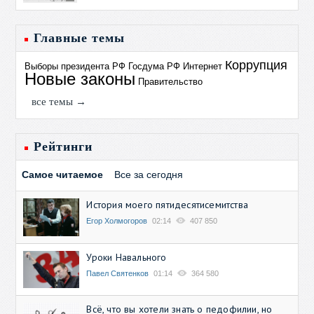
Главные темы
Коррупция
Выборы президента РФ
Госдума РФ
Интернет
Новые законы
Правительство
все темы →
Рейтинги
Самое читаемое
Все за сегодня
История моего пятидесятисемитства
Егор Холмогоров
02:14
407 850
Уроки Навального
Павел Святенков
01:14
364 580
Всё, что вы хотели знать о педофилии, но