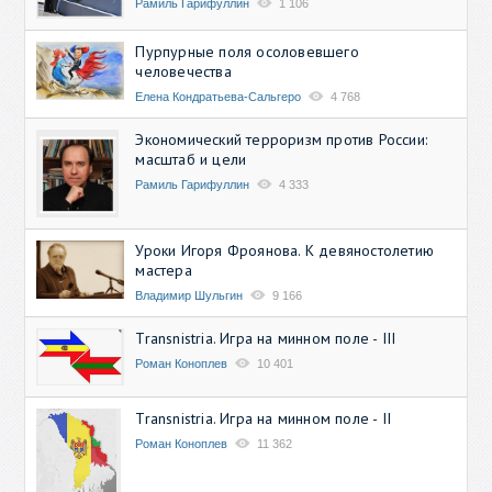
Рамиль Гарифуллин
1 106
Пурпурные поля осоловевшего
человечества
Елена Кондратьева-Сальгеро
4 768
Экономический терроризм против России:
масштаб и цели
Рамиль Гарифуллин
4 333
Уроки Игоря Фроянова. К девяностолетию
мастера
Владимир Шульгин
9 166
Transnistria. Игра на минном поле - III
Роман Коноплев
10 401
Transnistria. Игра на минном поле - II
Роман Коноплев
11 362