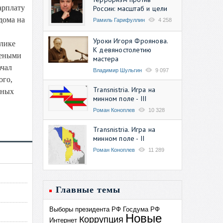
арплату
России: масштаб и цели
дома на
Рамиль Гарифуллин
4 258
Уроки Игоря Фроянова.
блике
К девяностолетию
леными
мастера
ачал
Владимир Шульгин
9 097
ого,
Transnistria. Игра на
тных
минном поле - III
Роман Коноплев
10 328
Transnistria. Игра на
минном поле - II
Роман Коноплев
11 289
Главные темы
Выборы президента РФ
Госдума РФ
Новые
Коррупция
Интернет