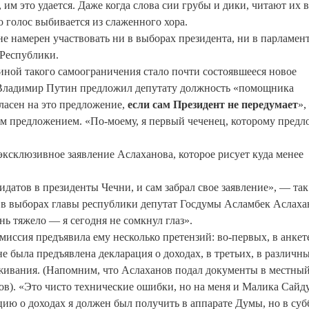
им это удается. Даже когда слова сии грубы и дики, читают их в
о голос выбивается из слаженного хора.
е намерен участвовать ни в выборах президента, ни в парламен
 Республики.
ной такого самоограничения стало почти состоявшееся новое
 Владимир Путин предложил депутату должность «помощника
ласен на это предложение,
если сам Президент не передумает
»,
им предложением. «По-моему, я первый чеченец, которому пред
ксклюзивное заявление Аслаханова, которое рисует куда менее
идатов в президенты Чечни, и сам забрал свое заявление», — так
 в выборах главы республики депутат Госдумы Асламбек Аслаха
нь тяжело — я сегодня не сомкнул глаз».
миссия предъявила ему несколько претензий: во-первых, в анкет
е была предъявлена декларация о доходах, в третьих, в различн
оживания. (Напомним, что Аслаханов подал документы в местны
ов). «Это чисто технические ошибки, но на меня и Малика Сайд
ацию о доходах я должен был получить в аппарате Думы, но в суб