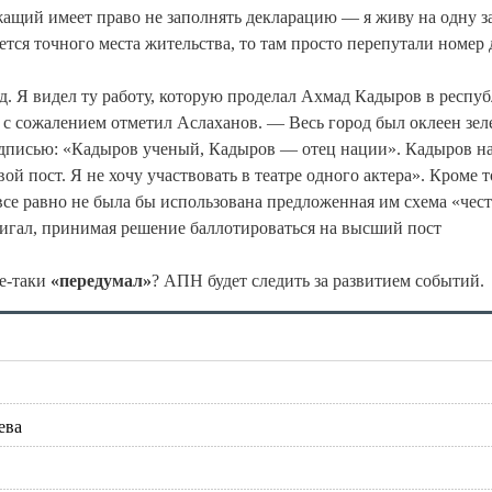
жащий имеет право не заполнять декларацию — я живу на одну з
ется точного места жительства, то там просто перепутали номер 
д. Я видел ту работу, которую проделал Ахмад Кадыров в респу
 с сожалением отметил Аслаханов. — Весь город был оклеен зе
дписью: «Кадыров ученый, Кадыров — отец нации». Кадыров н
ой пост. Я не хочу участвовать в театре одного актера». Кроме т
се равно не была бы использована предложенная им схема «чес
вигал, принимая решение баллотироваться на высший пост
се-таки
«передумал»
? АПН будет следить за развитием событий.
ева