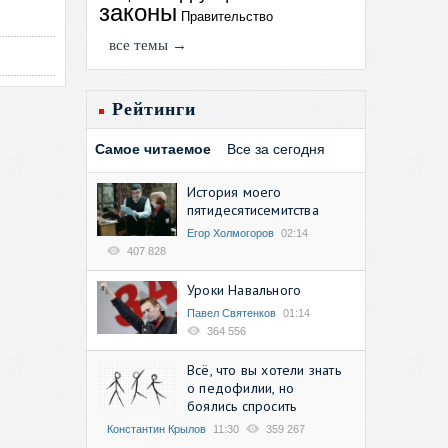
законы
Правительство
все темы →
Рейтинги
Самое читаемое
Все за сегодня
История моего
пятидесятисемитства
Егор Холмогоров
02:14
407 828
Уроки Навального
Павел Святенков
01:14
364 556
Всё, что вы хотели знать
о педофилии, но
боялись спросить
Константин Крылов
11:30
359 267