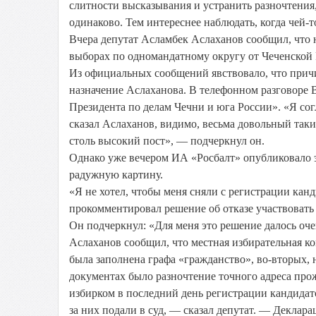
слитности высказывания и устранить разночтения, 
одинаково. Тем интереснее наблюдать, когда чей-т
Вчера депутат Асламбек Аслаханов сообщил, что н
выборах по одномандатному округу от Чеченской
Из официальных сообщений явствовало, что причи
назначение Аслаханова. В телефонном разговоре
Президента по делам Чечни и юга России». «Я сог
сказал Аслаханов, видимо, весьма довольный так
столь высокий пост», — подчеркнул он.
Однако уже вечером ИА «Росбалт» опубликовало э
радужную картину.
«Я не хотел, чтобы меня сняли с регистрации канд
прокомментировал решение об отказе участвовать
Он подчеркнул: «Для меня это решение далось оче
Аслаханов сообщил, что местная избирательная ко
была заполнена графа «гражданство», во-вторых, н
документах было разночтение точного адреса пр
избирком в последний день регистрации кандидат
за них подали в суд, — сказал депутат. — Деклар