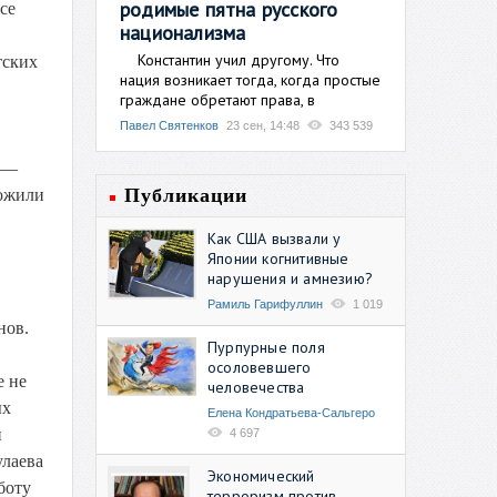
родимые пятна русского
се
национализма
Константин учил другому. Что
тских
нация возникает тогда, когда простые
граждане обретают права, в
Павел Святенков
23 сен, 14:48
343 539
 —
Публикации
ложили
Как США вызвали у
Японии когнитивные
нарушения и амнезию?
Рамиль Гарифуллин
1 019
нов.
Пурпурные поля
осоловевшего
е не
человечества
ых
Елена Кондратьева-Сальгеро
й
4 697
улаева
Экономический
боту
терроризм против