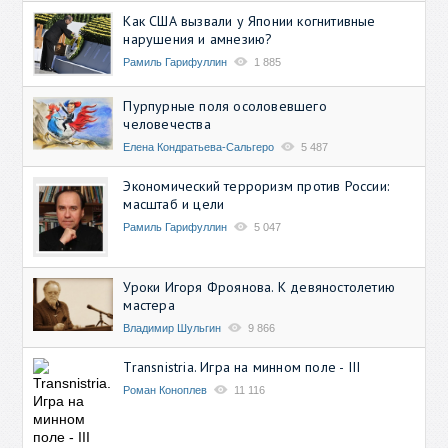
Как США вызвали у Японии когнитивные
нарушения и амнезию?
Рамиль Гарифуллин
1 885
Пурпурные поля осоловевшего
человечества
Елена Кондратьева-Сальгеро
5 487
Экономический терроризм против России:
масштаб и цели
Рамиль Гарифуллин
5 047
Уроки Игоря Фроянова. К девяностолетию
мастера
Владимир Шульгин
9 866
Transnistria. Игра на минном поле - III
Роман Коноплев
11 116