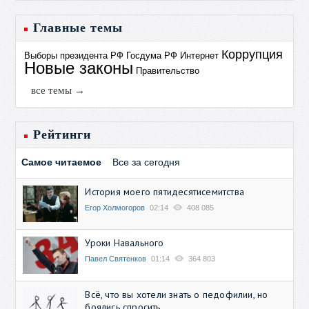
Главные темы
Коррупция
Выборы президента РФ
Госдума РФ
Интернет
Новые законы
Правительство
все темы →
Рейтинги
Самое читаемое
Все за сегодня
История моего пятидесятисемитства
Егор Холмогоров
02:14
408 085
Уроки Навального
Павел Святенков
01:14
364 803
Всё, что вы хотели знать о педофилии, но
боялись спросить