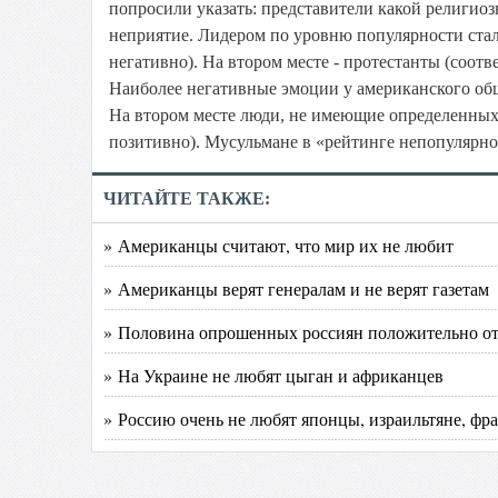
попросили указать: представители какой религио
неприятие. Лидером по уровню популярности стал
негативно). На втором месте - протестанты (соотв
Наиболее негативные эмоции у американского об
На втором месте люди, не имеющие определенных 
позитивно). Мусульмане в «рейтинге непопулярнос
ЧИТАЙТЕ ТАКЖЕ:
» Американцы считают, что мир их не любит
» Американцы верят генералам и не верят газетам
» Половина опрошенных россиян положительно от
» На Украине не любят цыган и африканцев
» Россию очень не любят японцы, израильтяне, фр