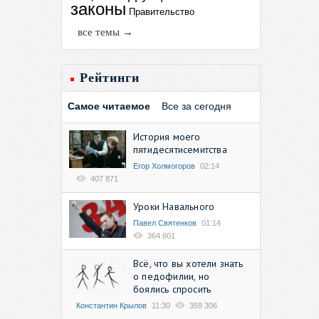
законы
Правительство
все темы →
Рейтинги
Самое читаемое
Все за сегодня
История моего
пятидесятисемитства
Егор Холмогоров
02:14
407 871
Уроки Навального
Павел Святенков
01:14
364 601
Всё, что вы хотели знать
о педофилии, но
боялись спросить
Константин Крылов
11:30
359 306