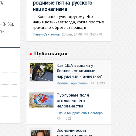
родимые пятна русского
т,
национализма
Константин учил другому. Что
нация возникает тогда, когда простые
- 34%).
граждане обретают права, в
0% -
Павел Святенков
23 сен, 14:48
343 770
Публикации
Как США вызвали у
Японии когнитивные
нарушения и амнезию?
Рамиль Гарифуллин
1 233
Пурпурные поля
осоловевшего
человечества
Елена Кондратьева-Сальгеро
4 832
Экономический
терроризм против