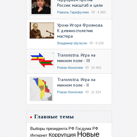
России: масштаб и цели
Рамиль Гарифуллин
4 393
Уроки Игоря Фроянова.
К девяностолетию
мастера
Владимир Шульгин
9 226
Transnistria. Игра на
минном поле - III
Роман Коноплев
10 462
Transnistria. Игра на
минном поле - II
Роман Коноплев
11 424
Главные темы
Выборы президента РФ
Госдума РФ
Новые
Коррупция
Интернет