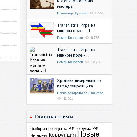
К девяностолетию
мастера
Владимир Шульгин
8 551
Transnistria. Игра на
минном поле - III
Роман Коноплев
9 766
Transnistria. Игра на
минном поле - II
Роман Коноплев
10 730
Хроники пикирующего
передозировщика
Елена Кондратьева-Сальгеро
11 301
Главные темы
Выборы президента РФ
Госдума РФ
Новые
Коррупция
Интернет