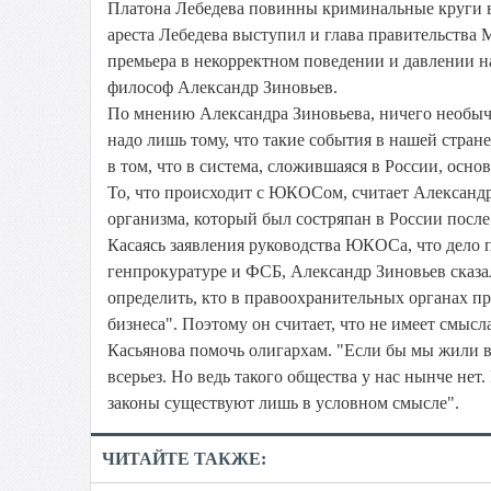
Платона Лебедева повинны криминальные круги в
ареста Лебедева выступил и глава правительства
премьера в некорректном поведении и давлении н
философ Александр Зиновьев.
По мнению Александра Зиновьева, ничего необыч
надо лишь тому, что такие события в нашей стран
в том, что в система, сложившаяся в России, осн
То, что происходит с ЮКОСом, считает Александр
организма, который был состряпан в России после 
Касаясь заявления руководства ЮКОСа, что дело
генпрокуратуре и ФСБ, Александр Зиновьев сказа
определить, кто в правоохранительных органах пр
бизнеса". Поэтому он считает, что не имеет смыс
Касьянова помочь олигархам. "Если бы мы жили 
всерьез. Но ведь такого общества у нас нынче нет
законы существуют лишь в условном смысле".
ЧИТАЙТЕ ТАКЖЕ: