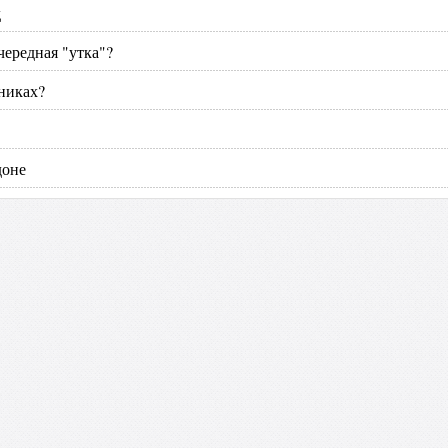
д
ередная "утка"?
никах?
доне