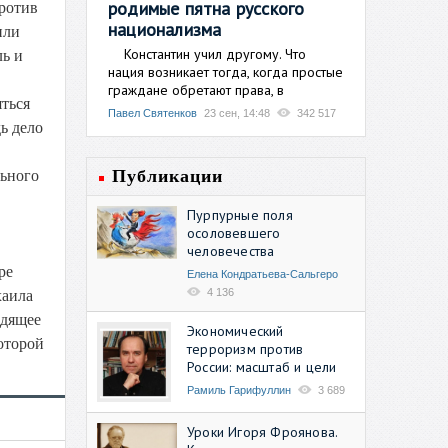
родимые пятна русского
ротив
национализма
или
Константин учил другому. Что
ль и
нация возникает тогда, когда простые
граждане обретают права, в
ться
Павел Святенков
23 сен, 14:48
342 517
ь дело
Публикации
льного
Пурпурные поля
осоловевшего
человечества
ре
Елена Кондратьева-Сальгеро
4 136
хаила
одящее
Экономический
которой
терроризм против
России: масштаб и цели
Рамиль Гарифуллин
3 689
Уроки Игоря Фроянова.