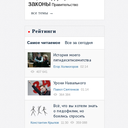
законы
Правительство
все темы →
Рейтинги
Самое читаемое
Все за сегодня
История моего
пятидесятисемитства
Егор Холмогоров
02:14
407 641
Уроки Навального
Павел Святенков
01:14
364 384
Всё, что вы хотели знать
о педофилии, но
боялись спросить
Константин Крылов
11:30
359 088