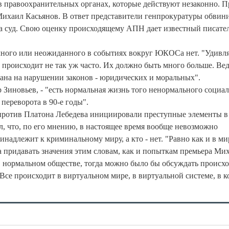
 правоохранительных органах, которые действуют незаконно. П
 Михаил Касьянов. В ответ представители генпрокуратуры обвин
а суд. Свою оценку происходящему АПН дает известный писате
ного или неожиданного в событиях вокруг ЮКОСа нет. "Удивля
е происходит не так уж часто. Их должно быть много больше. Вед
ована на нарушении законов - юридических и моральных".
 Зиновьев, - "есть нормальная жизнь того ненормального социа
переворота в 90-е годы".
 против Платона Лебедева инициировали преступные элементы в
л, что, по его мнению, в настоящее время вообще невозможно
инадлежит к криминальному миру, а кто - нет. "Равно как и в ми
ла придавать значения этим словам, как и попыткам премьера Ми
в нормальном обществе, тогда можно было бы обсуждать происх
. Все происходит в виртуальном мире, в виртуальной системе, в 