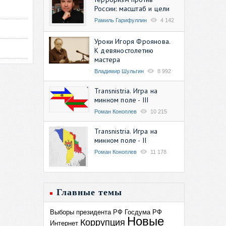
России: масштаб и цели
Рамиль Гарифуллин
4 142
Уроки Игоря Фроянова.
К девяностолетию
мастера
Владимир Шульгин
8 992
Transnistria. Игра на
минном поле - III
Роман Коноплев
10 215
Transnistria. Игра на
минном поле - II
Роман Коноплев
11 178
Главные темы
Выборы президента РФ
Госдума РФ
Новые
Коррупция
Интернет