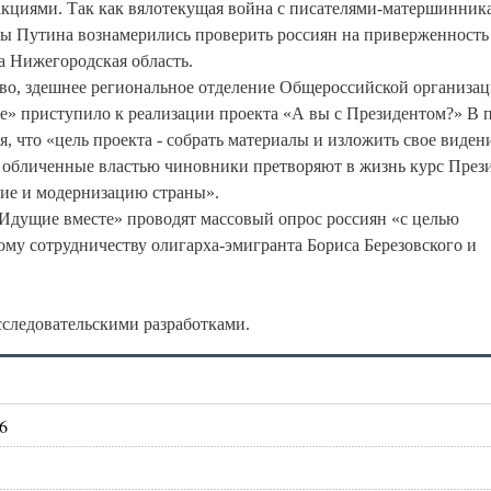
кциями. Так как вялотекущая война с писателями-матершинник
ы Путина вознамерились проверить россиян на приверженность
а Нижегородская область.
тво, здешнее региональное отделение Общероссийской организа
» приступило к реализации проекта «А вы с Президентом?» В п
, что «цель проекта - собрать материалы и изложить свое видени
и обличенные властью чиновники претворяют в жизнь курс През
ие и модернизацию страны».
«Идущие вместе» проводят массовый опрос россиян «с целью
му сотрудничеству олигарха-эмигранта Бориса Березовского и
следовательскими разработками.
6