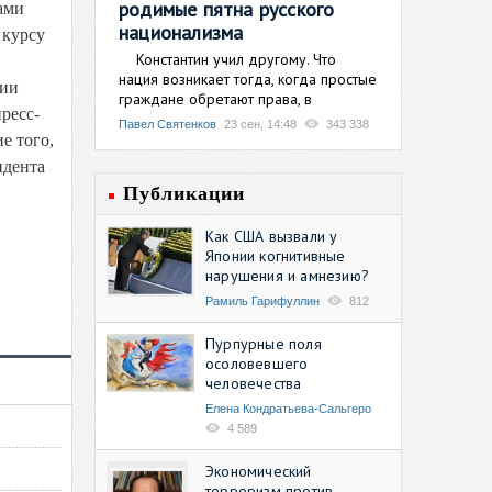
родимые пятна русского
ами
национализма
 курсу
Константин учил другому. Что
нация возникает тогда, когда простые
ции
граждане обретают права, в
ресс-
Павел Святенков
23 сен, 14:48
343 338
е того,
идента
Публикации
Как США вызвали у
Японии когнитивные
нарушения и амнезию?
Рамиль Гарифуллин
812
Пурпурные поля
осоловевшего
человечества
Елена Кондратьева-Сальгеро
4 589
Экономический
терроризм против