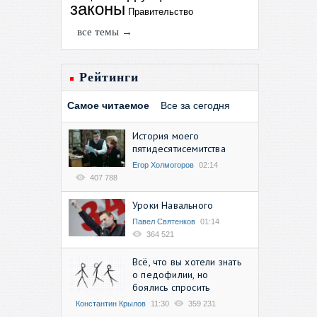
законы
Правительство
все темы →
Рейтинги
Самое читаемое
Все за сегодня
История моего
пятидесятисемитства
Егор Холмогоров
02:14
407 788
Уроки Навального
Павел Святенков
01:14
364 521
Всё, что вы хотели знать
о педофилии, но
боялись спросить
Константин Крылов
11:30
359 231