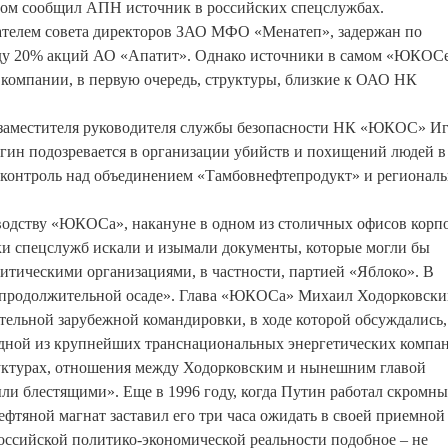
этом сообщил АПН источник в российских спецслужбах.
ателем cовета директоров ЗАО МФО «Менатеп», задержан по
оду 20% акций АО «Апатит». Однако источники в самом «ЮКОС
ы компании, в первую очередь, структуры, близкие к ОАО НК
заместителя руководителя службы безопасности НК «ЮКОС» И
ин подозревается в организации убийств и похищений людей в
 контроль над объединением «Тамбовнефтепродукт» и регионал
водству «ЮКОСа», накануне в одном из столичных офисов корп
ки спецслужб искали и изымали документы, которые могли бы
тическими организациями, в частности, партией «Яблоко». В
к продолжительной осаде». Глава «ЮКОСа» Михаил Ходорковск
ительной зарубежной командировки, в ходе которой обсуждались,
ной из крупнейших транснациональных энергетических компа
уктурах, отношения между Ходорковским и нынешним главой
ли блестящими». Еще в 1996 году, когда Путин работал скромн
фтяной магнат заставил его три часа ожидать в своей приемной 
оссийской политико-экономической реальности подобное – не