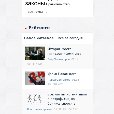
законы
Правительство
все темы →
Рейтинги
Самое читаемое
Все за сегодня
История моего
пятидесятисемитства
Егор Холмогоров
02:14
407 734
Уроки Навального
Павел Святенков
01:14
364 467
Всё, что вы хотели знать
о педофилии, но
боялись спросить
Константин Крылов
11:30
359 177