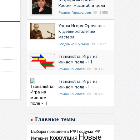
России: масштаб и цели
Рамиль Гарифуллин
3 958
Уроки Игоря Фроянова.
К девяностолетию
мастера
Владимир Шульгин
8 817
Transnistria. Игра на
минном поле - III
Роман Коноплев
10 039
Transnistria. Игра на
минном поле - II
Роман Коноплев
10 999
Главные темы
Выборы президента РФ
Госдума РФ
Новые
Коррупция
Интернет