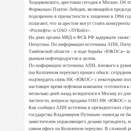
Ходорковского, арестован сегодня в Москве. Об 
Формально Платон Лебедев, являющийся председ
подозрению в причастности к хищению в 1994 г
полагают, что за арестом могут стоять конкурент
«Роснефть» и ОАО «ЛУКойл».
На днях органы МВД и ФСБ РФ задержали также 
Пичугина. По информации источника АПН, Пичуг
Тамбовской области – в ходе борьбы «ЮКОСа» за
рынком нефтепродуктов в целом.
По информации источника АПН, близкого к руко
(на Колпачном переулке) прошел обыск: сотрудни
подтвердить связь НК «ЮКОС» с некоторыми поли
настоящее время нефтяная компания «готовится 
несколько дней назад возвратился в Москву из дл
частности, вопросы продажи ОАО НК «ЮКОС» од
Как сообщил АПН источник в президентских стр
государства Владимиром Путиным «никогда не бы
заместителем управляющего делами президента, не
самом офисе на Колпачном переулке. В сложной р