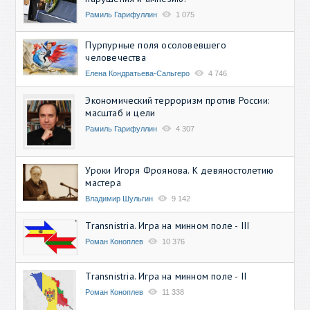
Рамиль Гарифуллин
1 075
Пурпурные поля осоловевшего
человечества
Елена Кондратьева-Сальгеро
4 746
Экономический терроризм против России:
масштаб и цели
Рамиль Гарифуллин
4 307
Уроки Игоря Фроянова. К девяностолетию
мастера
Владимир Шульгин
9 142
Transnistria. Игра на минном поле - III
Роман Коноплев
10 376
Transnistria. Игра на минном поле - II
Роман Коноплев
11 338