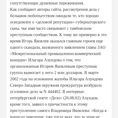
сопутствующие душевные переживания.
Как сообщают авторы сайта, рассмотрения дела с
большим любопытством ожидали те, кто хорошо
осведомлен о «деловой репутации» губернаторского
сына, чье имя часто связывают с тамбовским
преступным сообществом. К тому же примерно в это
время Игорь Яковлев оказался главным героем еще
одного скандала, вызванного заявлением главы ЗАО
«Межрегиональный промышленно-коммерческий
концерн» Ильгара Ахундова о том, что
организованная Игорем Яковлевым преступная
группа вымогает у него 2 млн долларов. В марте
2002 года на основании жалобы Ильгара Ахундова
Северо-Западная окружная прокуратура возбудила
уголовное дело за N 444402. В интервью
петербургской газете «Дело» (26.08.02) Ахундов,
кроме того, заявил о причастности к этому
преступлению самого Владимира Яковлева: «Когда я
написал заявление, уже тогда знал, что за этим не