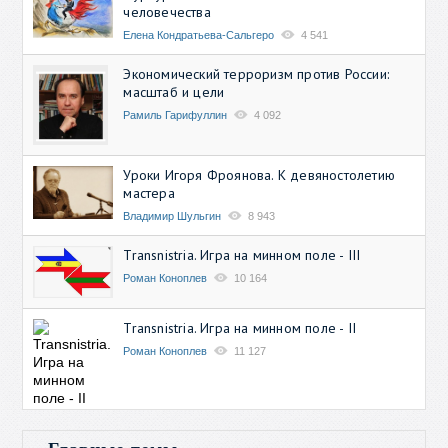
человечества
Елена Кондратьева-Сальгеро
4 541
Экономический терроризм против России:
масштаб и цели
Рамиль Гарифуллин
4 092
Уроки Игоря Фроянова. К девяностолетию
мастера
Владимир Шульгин
8 943
Transnistria. Игра на минном поле - III
Роман Коноплев
10 164
Transnistria. Игра на минном поле - II
Роман Коноплев
11 127