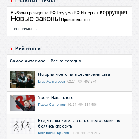
Главные темы
Коррупция
Выборы президента РФ
Госдума РФ
Интернет
Новые законы
Правительство
все темы →
Рейтинги
Самое читаемое
Все за сегодня
История моего пятидесятисемитства
Егор Холмогоров
02:14
407 774
Уроки Навального
Павел Святенков
01:14
364 506
Всё, что вы хотели знать о педофилии, но
боялись спросить
Константин Крылов
11:30
359 215