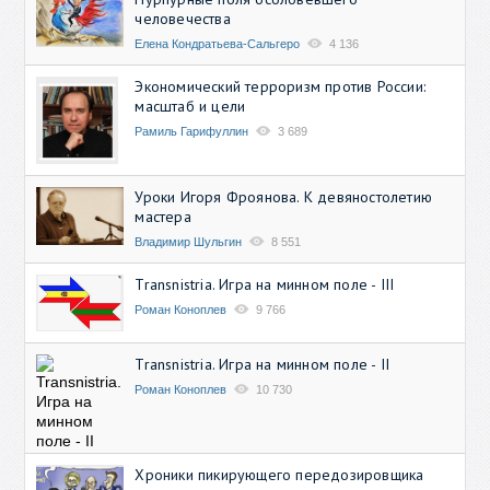
человечества
Елена Кондратьева-Сальгеро
4 136
Экономический терроризм против России:
масштаб и цели
Рамиль Гарифуллин
3 689
Уроки Игоря Фроянова. К девяностолетию
мастера
Владимир Шульгин
8 551
Transnistria. Игра на минном поле - III
Роман Коноплев
9 766
Transnistria. Игра на минном поле - II
Роман Коноплев
10 730
Хроники пикирующего передозировщика