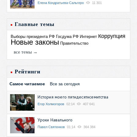
Елена Кондратьева-Сальгеро
11 301
Главные темы
Коррупция
Выборы президента РФ
Госдума РФ
Интернет
Новые законы
Правительство
все темы →
Рейтинги
Самое читаемое
Все за сегодня
История моего пятидесятисемитства
Егор Холмогоров
02:14
407 641
Уроки Навального
Павел Святенков
01:14
364 384