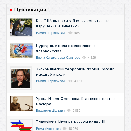
Публикации
Как США вызвали у Японии когнитивные
нарушения и амнезию?
Рамиль Гарифуллин
905
Пурпурные поля осоловевшего
человечества
Елена Кондратьева-Сальгеро
4 629
Экономический терроризм против России:
масштаб и цели
Рамиль Гарифуллин
4 187
Уроки Игоря Фроянова. К девяностолетию
мастера
Владимир Шульгин
9 032
Transnistria. Игра на минном поле - III
Роман Коноплев
10 260