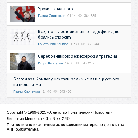
Уроки Навального
Павел Святенков
01:14
364 535
Всё, что вы хотели знать о педофилии, но
боялись спросить
Константин Крылов
11:30
359 244
Серебренников: режиссерская трагедия
Игорь Караулов
14:50
347 215
Благодаря Крылову исчезли родимые пятна русского
национализма
Павел Святенков
14:48
343 403
Copyright © 1999-2025 «Агентство Политических Новостей»
Лицензия Минпечати Эл. №77-2792
При полном или частичном использовании материалов, ссылка на
АПН обязательна