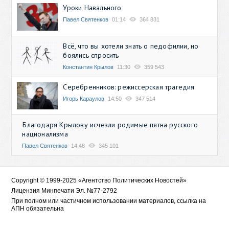
Уроки Навального
Павел Святенков
01:14
364 831
Всё, что вы хотели знать о педофилии, но
боялись спросить
Константин Крылов
11:30
359 543
Серебренников: режиссерская трагедия
Игорь Караулов
14:50
347 514
Благодаря Крылову исчезли родимые пятна русского
национализма
Павел Святенков
14:48
345 101
Copyright © 1999-2025 «Агентство Политических Новостей»
Лицензия Минпечати Эл. №77-2792
При полном или частичном использовании материалов, ссылка на
АПН обязательна