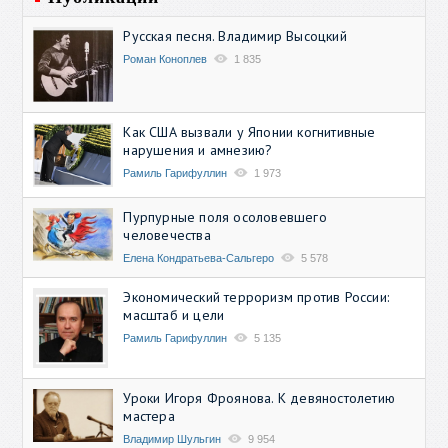
Русская песня. Владимир Высоцкий
Роман Коноплев
1 835
Как США вызвали у Японии когнитивные
нарушения и амнезию?
Рамиль Гарифуллин
1 973
Пурпурные поля осоловевшего
человечества
Елена Кондратьева-Сальгеро
5 578
Экономический терроризм против России:
масштаб и цели
Рамиль Гарифуллин
5 135
Уроки Игоря Фроянова. К девяностолетию
мастера
Владимир Шульгин
9 954