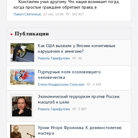
Константин учил другому. Что нация возникает тогда,
когда простые граждане обретают права, в
Павел Святенков
23 сен, 14:48
342 917
Публикации
Как США вызвали у Японии когнитивные
нарушения и амнезию?
Рамиль Гарифуллин
90
Пурпурные поля осоловевшего
человечества
Елена Кондратьева-Сальгеро
4 349
Экономический терроризм против России:
масштаб и цели
Рамиль Гарифуллин
3 897
Уроки Игоря Фроянова. К девяностолетию
мастера