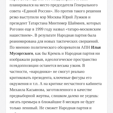
планировался на место председателя Генерального
совета «Единой России». Но против такого решения
резко выступили мэр Москвы Юрий Лужков и
президент Татарстана Минтимер Шаймиев, которых
Рогозин еще в 1999 году назвал «татаро-московским
нашествием». В результате Народная партия была
реанимирована для новых тактических свершений.
По мнению политического обозревателя АПН
Ильи
Мусоргского
, как бы Кремль и Народная партия ни
изображали разрыв, идеологическое пространство
псевдоппозиции останется весьма узким. В
частности, «народники» не смогут реально
критиковать президента, ключевые фигуры его
окружения и т.п. А на критике несчастного кабинета
Михаила Касьянова, заготовленного в качестве
предвыборной жертвы, слишком далеко не уедешь:
лягать премьера в ближайшие 8 месяцев не будет
только ленивый. Не сможет Народная партия и