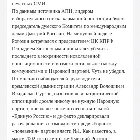
печатных СМИ.
По данным источника АПН, лидером
избирательного списка карманной оппозиции будет
председатель думского Комитета по международным
делам Дмитрий Рогозин. На минувшей неделе
Рогозин встречался с председателем ЦК КПРФ
Геннадием Зюгановым и попытался убедить
последнего в искренности новоявленной
оппозиционности и возможности альянса между
коммунистами и Народной партией. Чуть не убедил.
По мнению наблюдателей, руководители
кремлевской администрации Александр Волошин и
Владислав Сурков, назначив левопатриотической
оппозицией доселе никому не нужную Народную
партию, признали частично несостоятельной
«Единую Россию» и де-факто декларировали
разочарование в возможности предвыборного
«полевения» партии власти №1. Как известно, в
марте 2002 года все тот же Дмитрий Рогозин