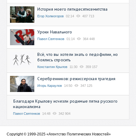
История моего пятидесятисемитства
Егор Холмогоров
02:14
407 713
Уроки Навального
Павел Святенков
01:14
364 448
Всё, что вы хотели знать о педофилии, но
боялись спросить
Константин Крылов
11:30
359 157
Серебренников: режиссерская трагедия
Игорь Караулов
14:50
347 125
Благодаря Крылову исчезли родимые пятна русского
национализма
Павел Святенков
14:48
342 904
Copyright © 1999-2025 «Агентство Политических Новостей»