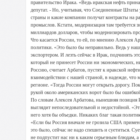
правительство Ирака. «Ведь иракская нефть прина
депутат. - Но, учитывая, что Соединенные Штаты у
страны и какие компании получат контракты на р
промыслов. Кстати, модернизация там требуется зн
миллиардов долларов, чтобы модернизировать про
Что касается России, то ей, по мнению Алексея Ар
политики. «Это было бы неправильно. Ведь у наше
экспортером. И лезть сейчас в Ирак, подчинять 
который не принесет России ни экономических, н
Россию, считает Арбатов, пустят к иракской нефт
взаимодействии с нашей страной, в надежде, что
регионе. «Тогда России могут открыть дорогу. По
рукой около американских ворот было бы ошибко
По словам Алексея Арбатова, нынешняя позиция
выглядит непоследовательной и недостойной. «Эт
него хотя бы объедки. Никаких благ такая политик
«Если бы Россия вначале не грозила США применен
это было, сейчас не надо спешить и суетиться. Су
не подпустит нас ни к каким серьезным блюдам, а