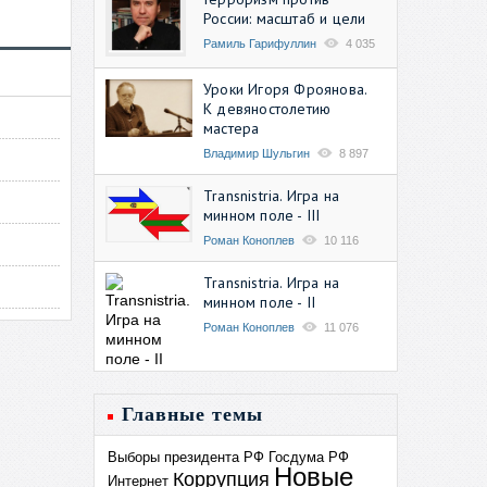
России: масштаб и цели
Рамиль Гарифуллин
4 035
Уроки Игоря Фроянова.
К девяностолетию
мастера
Владимир Шульгин
8 897
Transnistria. Игра на
минном поле - III
Роман Коноплев
10 116
Transnistria. Игра на
минном поле - II
Роман Коноплев
11 076
Главные темы
Выборы президента РФ
Госдума РФ
Новые
Коррупция
Интернет