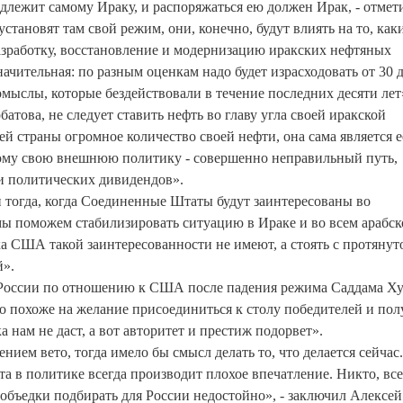
длежит самому Ираку, и распоряжаться ею должен Ирак, - отмет
становят там свой режим, они, конечно, будут влиять на то, как
азработку, восстановление и модернизацию иракских нефтяных
ачительная: по разным оценкам надо будет израсходовать от 30 д
мыслы, которые бездействовали в течение последних десяти лет
батова, не следует ставить нефть во главу угла своей иракской
й страны огромное количество своей нефти, она сама является е
этому свою внешнюю политику - совершенно неправильный путь,
и политических дивидендов».
и тогда, когда Соединенные Штаты будут заинтересованы во
 мы поможем стабилизировать ситуацию в Ираке и во всем арабс
ка США такой заинтересованности не имеют, а стоять с протянут
й».
 России по отношению к США после падения режима Саддама Ху
о похоже на желание присоединиться к столу победителей и пол
а нам не даст, а вот авторитет и престиж подорвет».
ием вето, тогда имело бы смысл делать то, что делается сейчас.
ета в политике всегда производит плохое впечатление. Никто, все
 объедки подбирать для России недостойно», - заключил Алексей