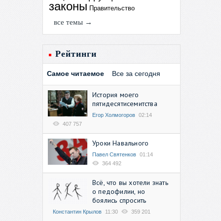
законы
Правительство
все темы →
Рейтинги
Самое читаемое
Все за сегодня
История моего
пятидесятисемитства
Егор Холмогоров
02:14
407 757
Уроки Навального
Павел Святенков
01:14
364 492
Всё, что вы хотели знать
о педофилии, но
боялись спросить
Константин Крылов
11:30
359 201