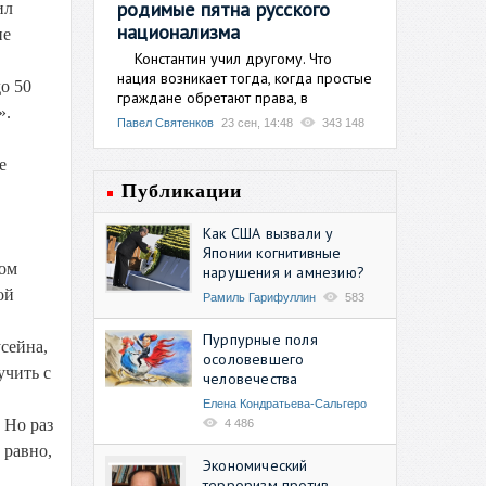
родимые пятна русского
ил
национализма
ие
Константин учил другому. Что
нация возникает тогда, когда простые
о 50
граждане обретают права, в
».
Павел Святенков
23 сен, 14:48
343 148
е
Публикации
Как США вызвали у
Японии когнитивные
ком
нарушения и амнезию?
ой
Рамиль Гарифуллин
583
Пурпурные поля
сейна,
осоловевшего
учить с
человечества
Елена Кондратьева-Сальгеро
 Но раз
4 486
 равно,
Экономический
терроризм против